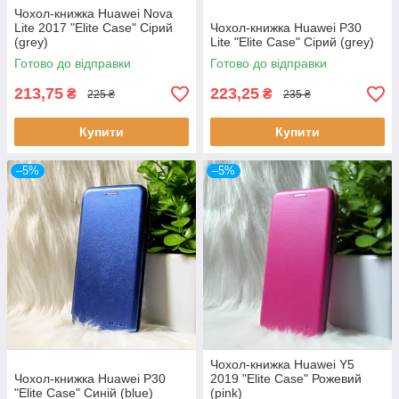
Чохол-книжка Huawei Nova
Lite 2017 "Elite Case" Сірий
Чохол-книжка Huawei P30
(grey)
Lite "Elite Case" Сірий (grey)
Готово до відправки
Готово до відправки
213,75
223,25
₴
₴
225 ₴
235 ₴
Купити
Купити
–5%
–5%
Чохол-книжка Huawei Y5
Чохол-книжка Huawei P30
2019 "Elite Case" Рожевий
"Elite Case" Синій (blue)
(pink)