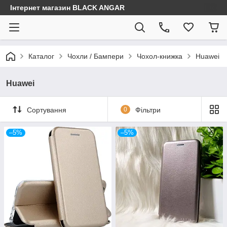
Інтернет магазин BLACK ANGAR
Каталог
Чохли / Бампери
Чохол-книжка
Huawei
Huawei
Сортування
0
Фільтри
–5%
–5%