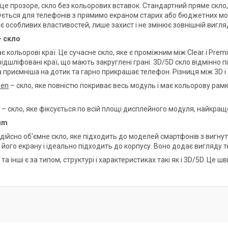
це прозоре, скло без кольорових вставок. Стандартний пряме скло, 
ється для телефонів з прямимо екраном старих або бюджетних модел
є особливих властивостей, лише захист і не змінює зовнішній вигл
- скло
є кольорові краї. Це сучасне скло, яке є проміжним між Clear і Pre
 відшліфовані краї, що мають закруглені грані. 3D/5D скло відмінно
 приємніша на дотик та гарно прикрашає телефон. Різниця між 3D і 
een
– скло, яке повністю покриває весь модуль і має кольорову рам
– скло, яке фіксується по всій площі дисплейного модуля, найкраще
um
і дійсно об'ємне скло, яке підходить до моделей смартфонів з вигн
 його екрану і ідеально підходить до корпусу. Воно додає вигляду 
 та інші є за типом, структурі і характеристиках такі як і 3D/5D. Ц