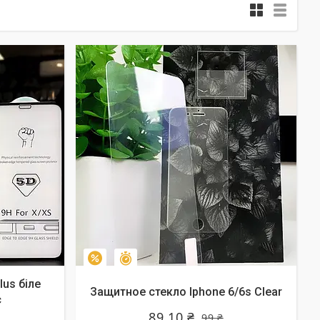
Залишилось 10 днів
–10%
lus біле
Защитное стекло Iphone 6/6s Clear
c
89,10 ₴
99 ₴