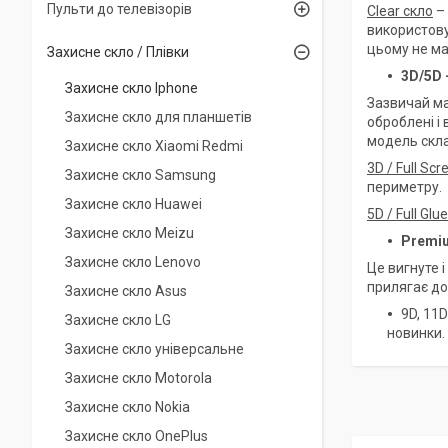
Пульти до телевізорів
Clear скло
– 
використову
цьому не ма
Захисне скло / Плівки
3D/5D 
Захисне скло Iphone
Зазвичай ма
Захисне скло для планшетів
оброблені і
модель скла
Захисне скло Xiaomi Redmi
3D / Full Scr
Захисне скло Samsung
периметру.
Захисне скло Huawei
5D / Full Glue
Захисне скло Meizu
Premi
Захисне скло Lenovo
Це вигнуте 
прилягає до
Захисне скло Asus
9D, 11D
Захисне скло LG
новинки.
Захисне скло універсальне
Захисне скло Motorola
Захисне скло Nokia
Захисне скло OnePlus