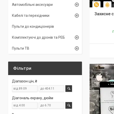
Автомобільні аксесуари
З
–10%
Захисне с
Кабелі та перехідники
Пульти до кондиціонерів
Г
Комплектуючі до дронів та РЕБ
Пульти ТВ
Фільтри
Діапазон цін, ₴
Діагональ екрану, дюйм