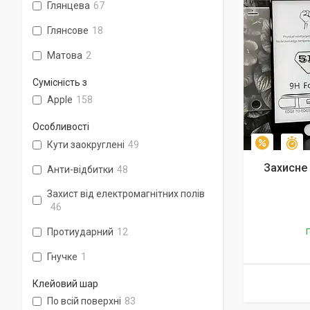
Глянцева
67
Глянсове
18
Матова
2
Сумісність з
Apple
158
Особливості
З
Кути заокруглені
49
–10%
Захисне 
Анти-відбитки
48
Захист від електромагнітних полів
46
Протиударний
12
Г
Гнучке
1
Клейовий шар
По всій поверхні
83