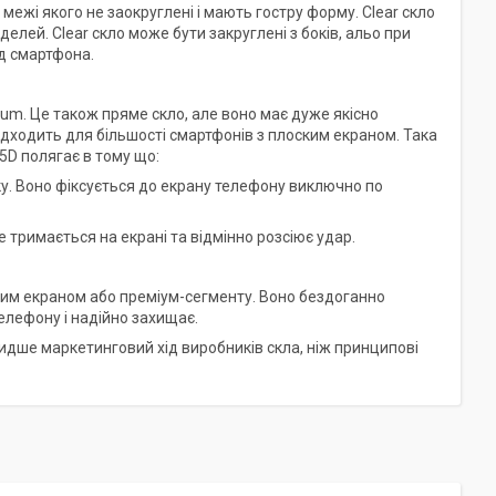
межі якого не заокруглені і мають гостру форму. Clear скло
ей. Clear скло може бути закруглені з боків, альо при
яд смартфона.
mium. Це також пряме скло, але воно має дуже якісно
 підходить для більшості смартфонів з плоским екраном. Така
5D полягає в тому що:
ку. Воно фіксується до екрану телефону виключно по
 тримається на екрані та відмінно розсіює удар.
утим екраном або преміум-сегменту. Воно бездоганно
телефону і надійно захищає.
е швидше маркетинговий хід виробників скла, ніж принципові