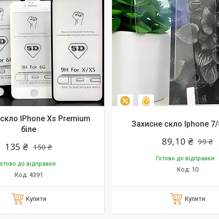
алишилось 10 днів
Залишилось 10 днів
–10%
скло IPhone Xs Premium
Захисне скло Iphone 7/
біле
89,10 ₴
99 ₴
135 ₴
150 ₴
Готово до відправки
отово до відправки
10
4391
Купити
Купити