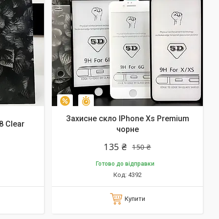
Залишилось 10 днів
–10%
Захисне скло IPhone Xs Premium
8 Clear
чорне
135 ₴
150 ₴
Готово до відправки
4392
Купити