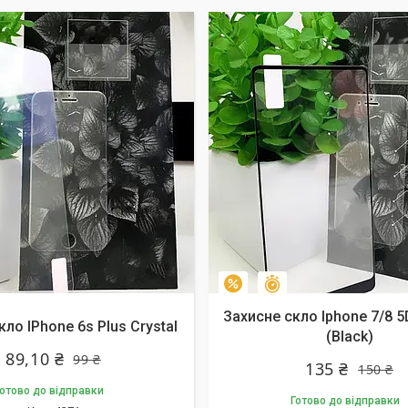
алишилось 10 днів
Залишилось 10 днів
–10%
Захисне скло Iphone 7/8 5D
ло IPhone 6s Plus Crystal
(Black)
89,10 ₴
99 ₴
135 ₴
150 ₴
отово до відправки
Готово до відправки