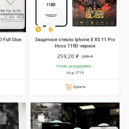
Залишилось 10 днів
–10%
 Full Glue
Защитное стекло Iphone X XS 11 Pro
Hoco 119D черное
259,20 ₴
288 ₴
Готово до відправки
5719
Купити