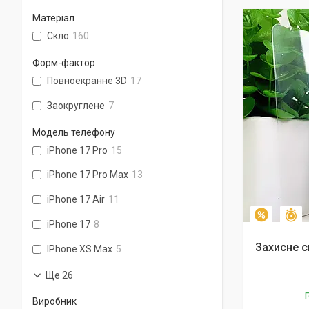
Матеріал
Скло
160
Форм-фактор
Повноекранне 3D
17
Заокруглене
7
Модель телефону
iPhone 17 Pro
15
iPhone 17 Pro Max
13
iPhone 17 Air
11
З
–10%
iPhone 17
8
Захисне ск
IPhone XS Max
5
Ще 26
Г
Виробник