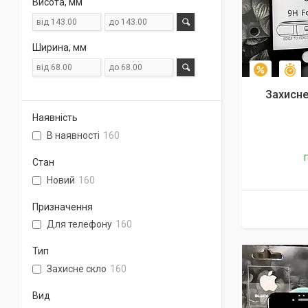
Висота, мм
Ширина, мм
З
–10%
Захисне
Наявність
В наявності
160
Г
Стан
Новий
160
Призначення
Для телефону
160
Тип
Захисне скло
160
Вид