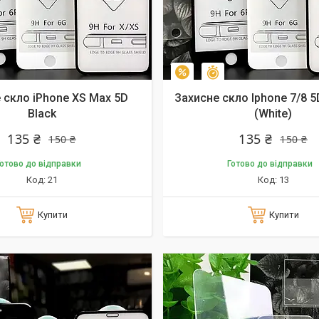
алишилось 10 днів
Залишилось 10 днів
–10%
 скло iPhone XS Max 5D
Захисне скло Iphone 7/8 5D
Black
(White)
135 ₴
135 ₴
150 ₴
150 ₴
отово до відправки
Готово до відправки
21
13
Купити
Купити