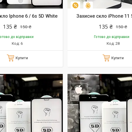
алишилось 10 днів
Залишилось 10 днів
–10%
кло Iphone 6 / 6s 5D White
Захисне скло iPhone 11 
135 ₴
135 ₴
150 ₴
150 ₴
отово до відправки
Готово до відправки
6
28
Купити
Купити