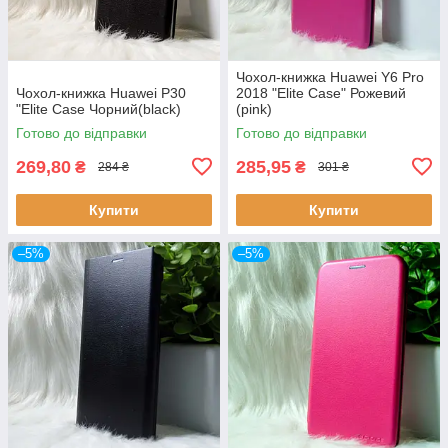
Чохол-книжка Huawei Y6 Pro
Чохол-книжка Huawei P30
2018 "Elite Case" Рожевий
"Elite Case Чорний(black)
(pink)
Готово до відправки
Готово до відправки
269,80
285,95
₴
₴
284 ₴
301 ₴
Купити
Купити
–5%
–5%