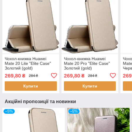
Чохол-книжка Huawei
Чохол-книжка Huawei
Чохо
Mate 20 Lite "Elite Case"
Mate 20 Pro "Elite Case"
Mate
Золотий (gold)
Золотий (gold)
Черв
269,80
269,80
269
₴
₴
284 ₴
284 ₴
Купити
Купити
Акційні пропозиції та новинки
–5%
–5%