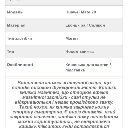
Модель
Huawei Mate 20
Матеріал
Еко-шкіра / Силікон
Тип застібки
Магніт
Тип
Чохол-книжка
Особливості
Кишенька для картки /
підставка
Витончена книжка зі штучної шкіри, що
володіє високою функціональністю. Кришки
книжки магнітна, що створює ефект
магнітної застібки - самі стулки не
відкриваються і немає громіздкого замку.
Такий чохол, як книжка закриває кожну
сторону смартфона. Є виріз динаміка, який
закритий сіточкою, завдяки йому телефоном
можна користуватись, не відкриваючи
кришку. Фіксатор, куди вставляється