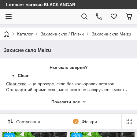
Інтернет магазин BLACK ANGAR
Каталог
Захисне скло / Плівки
Захисне скло Meizu
Захисне скло Meizu
Яке скло зверни?
Clear
Clear скло
– це прозоре, скло без кольорових вставок.
Стандартний пряме скло, межі якого не заокруглені і мають
гостру форму. Clear скло використовується для телефонів з
прямимо екраном старих або бюджетних моделей. Clear
Показати все
скло може бути закруглені з боків, альо при цьому не має
особливих властивостей, лише захист і не змінює зовнішній
вигляд смартфона.
Сортування
0
Фільтри
3D/5D - скло
Зазвичай має кольорові краї. Це сучасне скло, яке є
–5%
–5%