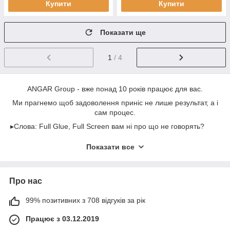
Купити
Купити
Показати ще
1
/ 4
ANGAR Group - вже понад 10 років працює для вас.
Ми прагнемо щоб задоволення приніс не лише результат, а і
сам процес.
▸Слова: Full Glue, Full Screen вам ні про що не говорять?
▸Наші менеджера проконсультують вас і допоможуть обрати
Показати все
товар який максимально відповідає вашим потребам.
▸Ми прагнемо щоб люди працюючи з нами завжди отримали
більше ніж очікують.
Про нас
▸Весь персонал компанії проходить періодичне навчання,
вас будуть супроводжувати лише висококваліфіковані
99% позитивних з 708 відгуків за рік
фахівці.
Працює з 03.12.2019
▸Весь товар який реалізує наша компанія ретельно