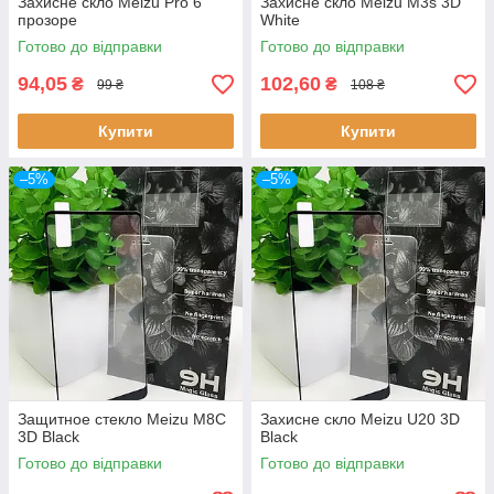
Захисне скло Meizu Pro 6
Захисне скло Meizu M3s 3D
прозоре
White
Готово до відправки
Готово до відправки
94,05
102,60
₴
₴
99 ₴
108 ₴
Купити
Купити
–5%
–5%
Защитное стекло Meizu M8C
Захисне скло Meizu U20 3D
3D Black
Black
Готово до відправки
Готово до відправки