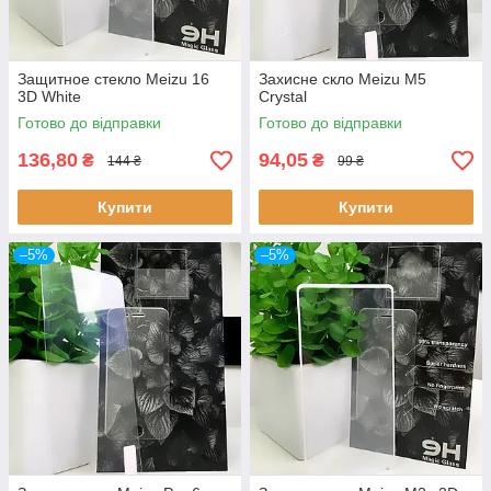
Защитное стекло Meizu 16
Захисне скло Meizu M5
3D White
Crystal
Готово до відправки
Готово до відправки
136,80
94,05
₴
₴
144 ₴
99 ₴
Купити
Купити
–5%
–5%