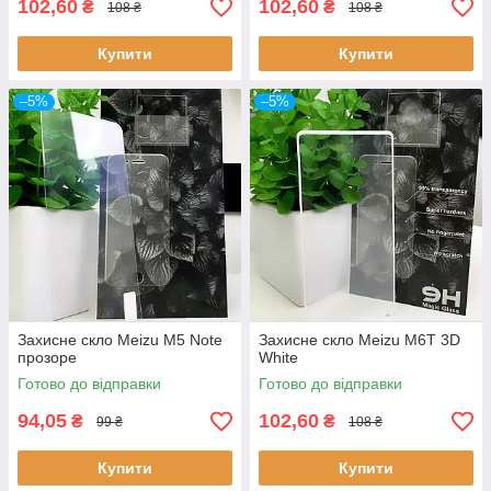
102,60
102,60
₴
₴
108 ₴
108 ₴
Купити
Купити
–5%
–5%
Захисне скло Meizu M5 Note
Захисне скло Meizu M6T 3D
прозоре
White
Готово до відправки
Готово до відправки
94,05
102,60
₴
₴
99 ₴
108 ₴
Купити
Купити