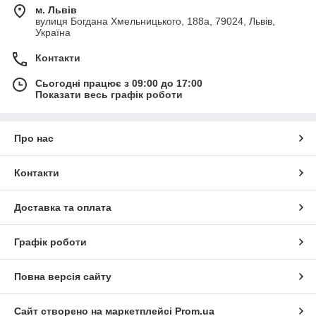
перевіряється для того щоб не допустити можливості
м. Львів
рекламації.
вулиця Богдана Хмельницького, 188а, 79024, Львів,
Україна
У вас є запитання? Телефонуйте і ми зробимо все щоб
відповісти на них.
Контакти
Сьогодні працює з 09:00 до 17:00
Показати весь графік роботи
Про нас
Контакти
Доставка та оплата
Графік роботи
Повна версія сайту
Сайт створено на маркетплейсі
Prom.ua