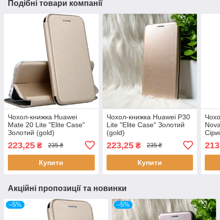
Подібні товари компанії
Чохол-книжка Huawei
Чохол-книжка Huawei P30
Чохо
Mate 20 Lite "Elite Case"
Lite "Elite Case" Золотий
Nova
Золотий (gold)
(gold)
Сіри
223,25
223,25
213
₴
₴
235 ₴
235 ₴
Купити
Купити
Акційні пропозиції та новинки
–5%
–5%