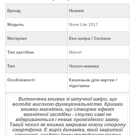
Бренд
Huawei
Модель
Nove Lite 2017
Матеріал
Еко-шкіра / Силікон
Тип застібки
Магніт
Тип
Чохол-книжка
Особливості
Кишенька для картки /
підставка
Витончена книжка зі штучної шкіри, що
володіє високою функціональністю. Кришки
книжки магнітна, що створює ефект
магнітної застібки - стулки самі не
відкриваються і немає громіздкого замку.
Такий чохол як книжка закриває кожну сторону
смартфона. Є виріз динаміка, який закритий
сіточкою, завдяки йому телефоном можна