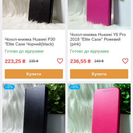
Чохол-книжка Huawei Y6 Pro
Чохол-книжка Huawei P30
2018 "Elite Case" Рожевий
"Elite Case Чорний(black)
(pink)
Готово до відправки
Готово до відправки
223,25
236,55
₴
₴
235 ₴
249 ₴
Купити
Купити
–5%
–5%