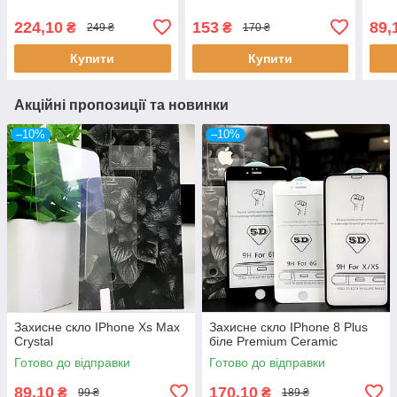
224,10
153
89,
₴
₴
249 ₴
170 ₴
Купити
Купити
Акційні пропозиції та новинки
–10%
–10%
Захисне скло IPhone Xs Max
Захисне скло IPhone 8 Plus
Crystal
біле Premium Ceramic
Готово до відправки
Готово до відправки
89,10
170,10
₴
₴
99 ₴
189 ₴