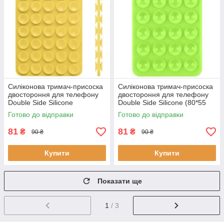
Силіконова тримач-присоска
Силіконова тримач-присоска
двостороння для телефону
двостороння для телефону
Double Side Silicone
Double Side Silicone (80*55
(100*64мм) (Жовтий)
мм) (Салатовий)
Готово до відправки
Готово до відправки
81
81
₴
₴
90 ₴
90 ₴
Купити
Купити
Показати ще
1
/ 3