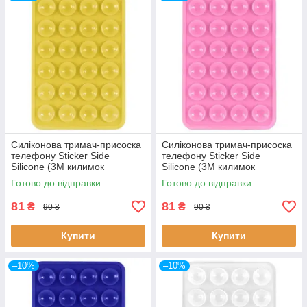
Силіконова тримач-присоска
Силіконова тримач-присоска
телефону Sticker Side
телефону Sticker Side
Silicone (3M килимок
Silicone (3M килимок
липучка) (Жовтий)
липучка) (Рожевий)
Готово до відправки
Готово до відправки
81
81
₴
₴
90 ₴
90 ₴
Купити
Купити
–10%
–10%