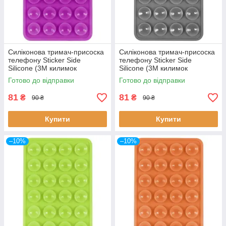
Силіконова тримач-присоска
Силіконова тримач-присоска
телефону Sticker Side
телефону Sticker Side
Silicone (3M килимок
Silicone (3M килимок
липучка) (Фіолетовий)
липучка) (Темно-сірий)
Готово до відправки
Готово до відправки
81
81
₴
₴
90 ₴
90 ₴
Купити
Купити
–10%
–10%