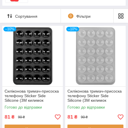
Сортування
0
Фільтри
–10%
–10%
Силіконова тримач-присоска
Силіконова тримач-присоска
телефону Sticker Side
телефону Sticker Side
Silicone (3M килимок
Silicone (3M килимок
липучка) (Чорний)
липучка) (Сірий)
Готово до відправки
Готово до відправки
81
81
₴
₴
90 ₴
90 ₴