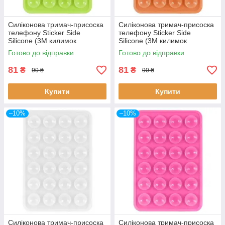
Силіконова тримач-присоска
Силіконова тримач-присоска
телефону Sticker Side
телефону Sticker Side
Silicone (3M килимок
Silicone (3M килимок
липучка) (Салатовий)
липучка) (Помаранчевий)
Готово до відправки
Готово до відправки
81
81
₴
₴
90 ₴
90 ₴
Купити
Купити
–10%
–10%
Силіконова тримач-присоска
Силіконова тримач-присоска