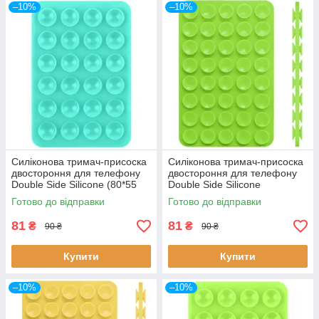
–10%
–10%
Силіконова тримач-присоска
Силіконова тримач-присоска
двостороння для телефону
двостороння для телефону
Double Side Silicone (80*55
Double Side Silicone
мм) (Бірюзовий)
(100*64мм) (Салатовий)
Готово до відправки
Готово до відправки
81
81
₴
₴
90 ₴
90 ₴
Купити
Купити
–10%
–10%