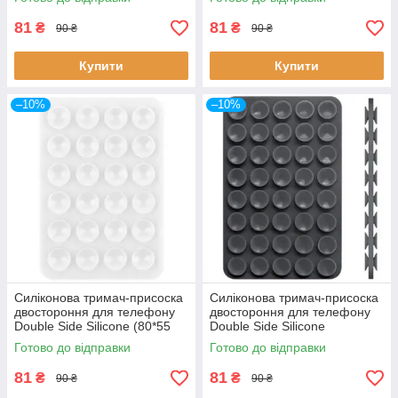
81
81
₴
₴
90 ₴
90 ₴
Купити
Купити
–10%
–10%
Силіконова тримач-присоска
Силіконова тримач-присоска
двостороння для телефону
двостороння для телефону
Double Side Silicone (80*55
Double Side Silicone
мм) (Білий)
(100*64мм) (Темно-сірий)
Готово до відправки
Готово до відправки
81
81
₴
₴
90 ₴
90 ₴