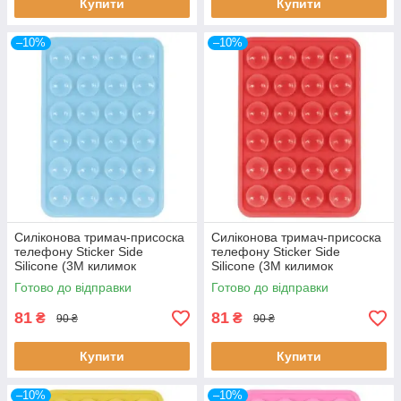
Купити
Купити
–10%
–10%
Силіконова тримач-присоска
Силіконова тримач-присоска
телефону Sticker Side
телефону Sticker Side
Silicone (3M килимок
Silicone (3M килимок
липучка) (Блакитний)
липучка) (Червоний)
Готово до відправки
Готово до відправки
81
81
₴
₴
90 ₴
90 ₴
Купити
Купити
–10%
–10%