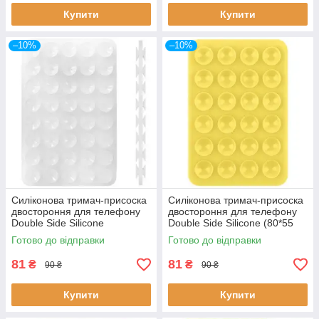
Купити
Купити
–10%
–10%
Силіконова тримач-присоска
Силіконова тримач-присоска
двостороння для телефону
двостороння для телефону
Double Side Silicone
Double Side Silicone (80*55
(100*64мм) (Прозорий)
мм) (Жовтий)
Готово до відправки
Готово до відправки
81
81
₴
₴
90 ₴
90 ₴
Купити
Купити