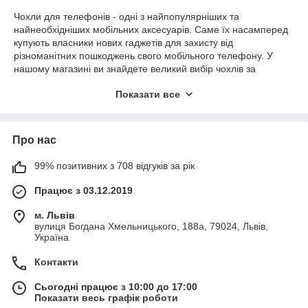
Чохли для телефонів - одні з найпопулярніших та
найнеобхідніших мобільних аксесуарів. Саме їх насамперед
купують власники нових гаджетів для захисту від
різноманітних пошкоджень свого мобільного телефону. У
нашому магазині ви знайдете великий вибір чохлів за
найвигіднішою ціною. Силіконова накладка або іміджева
Показати все
чохол-книжка – вирішувати лише Вам. Адже це не тільки
захист вашого улюбленого телефону, а й оригінальний одяг
для нього. Якість – один із наших основних пріоритетів, тому
у нас перевірені постачальники. В асортименті нашого
Про нас
магазину представлені аксесуари для різних моделей
телефонів:
99% позитивних з 708 відгуків за рік
- Iphone;
Працює з 03.12.2019
- Xiaomi;
- Samsung;
м. Львів
- Huawei;
вулиця Богдана Хмельницького, 188а, 79024, Львів,
- Meizu;
Україна
- Lenovo;
- LG;
Контакти
- Nokia;
- Asus;
Сьогодні працює з 10:00 до 17:00
- HTC;
Показати весь графік роботи