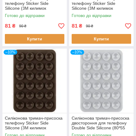
телефону Sticker Side
телефону Sticker Side
Silicone (3M килимок
Silicone (3M килимок
липучка) (Білий)
липучка) (Малиновий)
Готово до відправки
Готово до відправки
81
81
₴
₴
90 ₴
90 ₴
Купити
Купити
–10%
–10%
Силіконова тримач-присоска
Силіконова тримач-присоска
телефону Sticker Side
двостороння для телефону
Silicone (3M килимок
Double Side Silicone (80*55
липучка) (Коричневий)
мм) (Сірий)
Готово до відправки
Готово до відправки