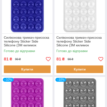
Силіконова тримач-присоска
Силіконова тримач-присоска
телефону Sticker Side
телефону Sticker Side
Silicone (3M килимок
Silicone (3M килимок
липучка) (Синій)
липучка) (Прозорий)
Готово до відправки
Готово до відправки
81
81
₴
₴
90 ₴
90 ₴
Купити
Купити
–10%
–10%