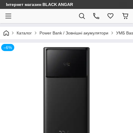
Інтернет магазин BLACK ANGAR
Каталог
Power Bank / Зовнішні акумулятори
УМБ Bas
–6%