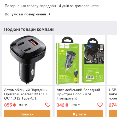
Повернення товару впродовж 14 днів за домовленістю
Всі умови повернення
Подібні товари компанії
Автомобільний Зарядний
Автомобільний Зарядний
USB-
Пристрій Acefast B3 PD +
Пристрій Hoco Z47A
Кабе
QC 4.0 (2 Type-C/1
Transparent
чорн
USB/3A/66W) (чорний)
1USB/18W/QC3.0 + 1Type-
855
342
274
₴
₴
900 ₴
360 ₴
C/30W/PD + (Type-C -
Lightning) (Прозорий
Купити
Купити
чорний)