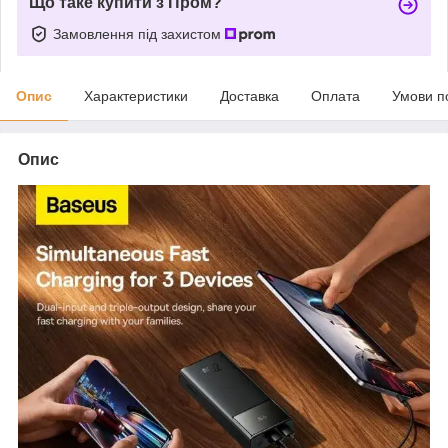
Що таке купити з Пром?
Замовлення під захистом
Опис
Характеристики
Доставка
Оплата
Умови п
Опис