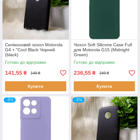
Силіконовий чохол Motorola
Чохол Soft Silicone Case Full
G4 + "Cool Black Чорний
для Motorola G15 (Midnight
(black)
Green)
Готово до відправки
Готово до відправки
141,55
236,55
₴
₴
149 ₴
249 ₴
Купити
Купити
–5%
–5%