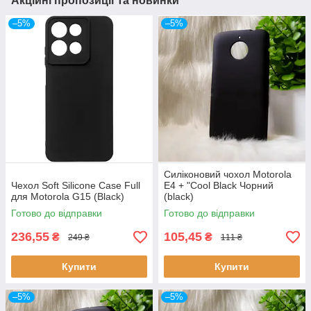
Акційні пропозиції та новинки
–5%
–5%
Силіконовий чохол Motorola
Чехол Soft Silicone Case Full
E4 + "Cool Black Чорний
для Motorola G15 (Black)
(black)
Готово до відправки
Готово до відправки
236,55
105,45
₴
₴
249 ₴
111 ₴
Купити
Купити
–5%
–5%