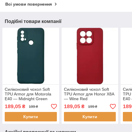
Всі умови повернення
Подібні товари компанії
Силіконовий чохол Soft
Силіконовий чохол Soft
Силі
TPU Armor для Motorola
TPU Armor для Honor X8A
TPU 
E40 — Midnight Green
— Wine Red
E40 
189,05
189,05
189
₴
₴
199 ₴
199 ₴
Купити
Купити