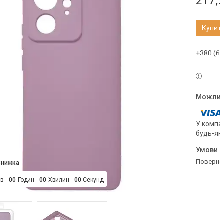
217,
Купи
+380 (6
У компа
будь-я
поверн
ів
0
0
Годин
0
0
Хвилин
0
0
Секунд