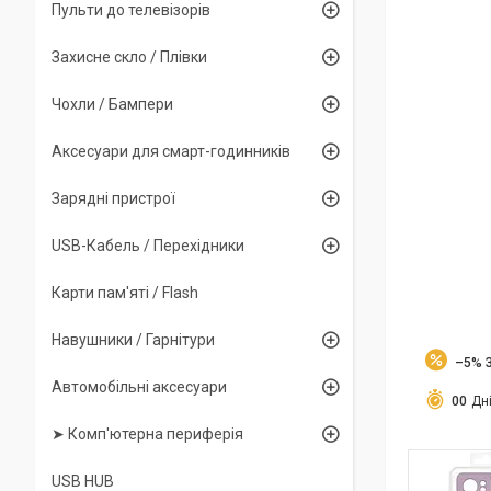
Пульти до телевізорів
Захисне скло / Плівки
Чохли / Бампери
Аксесуари для смарт-годинників
Зарядні пристрої
USB-Кабель / Перехідники
Карти пам'яті / Flash
Навушники / Гарнітури
–5%
Автомобільні аксесуари
0
0
Дн
➤ Комп'ютерна периферія
USB HUB