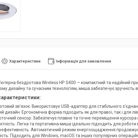
Характеристики
Інформація для замовлення
ютерна бездротова Wireless HP S400 — компактний та надійний при
ому дизайну та сучасним технологіям, миша забезпечує зручність в
характеристики:
товий зв'язок: Використовує USB-адаптер для стабільного з'єднання
й дизайн: Ергономічна форма підходить як для правої, так і для лі
оточний сенсор: Забезпечує плавне та точне переміщення курсора н
тність: Легка та портативна миша ідеально підходить для роботи в 
оефективність: Автоматичний режим енергоощадження продовжує т
ність: Підходить для Windows, macOS та інших популярних операцій