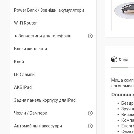
Power Bank / Зовнішні акумулятори
Wi-Fi Router
➤ Запчастини для телефонів
Блоки живлення
Опис
Клей
LED лампи
Миша комп'
ергономічн
АКБ IPad
Основні 
Задня панель корпусу для iPad
Бездро
Зручни
Чохли / Бампери
Висок
Компак
Автомобільні аксесуари
Енерг
Суміс