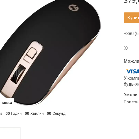
379,
Купи
+380 (6
У компа
будь-я
поверн
ів
0
0
Годин
0
0
Хвилин
0
0
Секунд