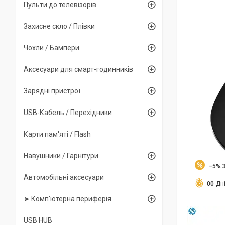
Пульти до телевізорів
Захисне скло / Плівки
Чохли / Бампери
Аксесуари для смарт-годинників
Зарядні пристрої
USB-Кабель / Перехідники
Карти пам'яті / Flash
Навушники / Гарнітури
–5%
Автомобільні аксесуари
0
0
Дн
➤ Комп'ютерна периферія
USB HUB