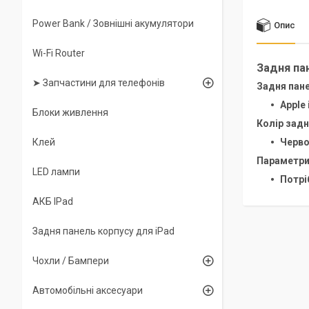
Power Bank / Зовнішні акумулятори
Опис
Wi-Fi Router
Задня пан
➤ Запчастини для телефонів
Задня пане
Apple
Блоки живлення
Колір задн
Клей
Черво
Параметри 
LED лампи
Потрі
АКБ IPad
Задня панель корпусу для iPad
Чохли / Бампери
Автомобільні аксесуари