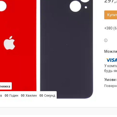
297,
Купи
+380 (6
У компа
будь-я
поверн
ів
0
0
Годин
0
0
Хвилин
0
0
Секунд