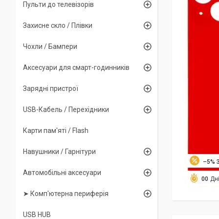
Пульти до телевізорів
Захисне скло / Плівки
Чохли / Бампери
Аксесуари для смарт-годинників
Зарядні пристрої
USB-Кабель / Перехідники
Карти пам'яті / Flash
Навушники / Гарнітури
–5%
Автомобільні аксесуари
0
0
Дн
➤ Комп'ютерна периферія
USB HUB