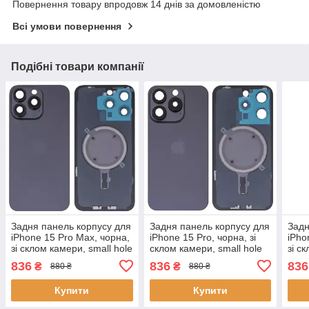
Повернення товару впродовж 14 днів за домовленістю
Всі умови повернення
Подібні товари компанії
Задня панель корпусу для
Задня панель корпусу для
Задн
iPhone 15 Pro Max, чорна,
iPhone 15 Pro, чорна, зі
iPho
зі склом камери, small hole
склом камери, small hole
зі с
836
836
836
₴
₴
880 ₴
880 ₴
Купити
Купити