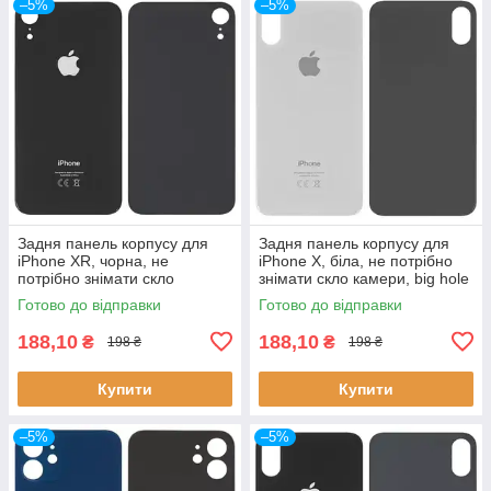
–5%
–5%
Задня панель корпусу для
Задня панель корпусу для
iPhone XR, чорна, не
iPhone X, біла, не потрібно
потрібно знімати скло
знімати скло камери, big hole
камери, big hole
Готово до відправки
Готово до відправки
188,10
188,10
₴
₴
198 ₴
198 ₴
Купити
Купити
–5%
–5%