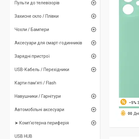
Пульти до телевізорів
Захисне скло / Плівки
Чохли / Бампери
Аксесуари для смарт-годинників
Зарядні пристрої
USB-Кабель / Перехідники
Карти пам'яті / Flash
Навушники / Гарнітури
–5%
Автомобільні аксесуари
0
0
Дн
➤ Комп'ютерна периферія
USB HUB