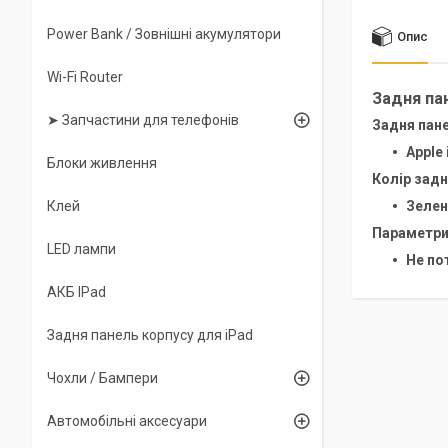
Power Bank / Зовнішні акумулятори
Опис
Wi-Fi Router
Задня пан
➤ Запчастини для телефонів
Задня пане
Apple
Блоки живлення
Колір задн
Клей
Зелен
Параметри 
LED лампи
Не по
АКБ IPad
Задня панель корпусу для iPad
Чохли / Бампери
Автомобільні аксесуари