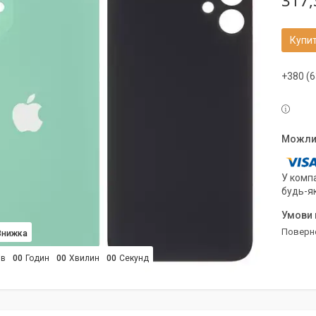
317,
Купи
+380 (6
У компа
будь-я
поверн
ів
0
0
Годин
0
0
Хвилин
0
0
Секунд