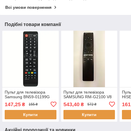
Всі умови повернення
Подібні товари компанії
Пульт для телевізора
Пульт для телевізора
Пуль
Samsung BN59-01199G
SAMSUNG RM-G2100 V8
HIS
147,25
543,40
161
₴
₴
155 ₴
572 ₴
Купити
Купити
Акційні пропозиції та новинки