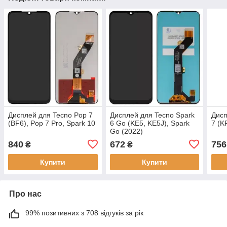
Дисплей для Tecno Pop 7
Дисплей для Tecno Spark
Дисп
(BF6), Pop 7 Pro, Spark 10
6 Go (KE5, KE5J), Spark
7 (K
Go (2022)
840
672
756
₴
₴
Купити
Купити
Про нас
99% позитивних з 708 відгуків за рік