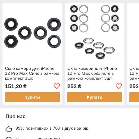
Скло камери для iPhone
Скло камери для iPhone
Скло
12 Pro Max Синє з рамкою
12 Pro Max сріблясте з
12 P
комплект 3шт.
рамкою комплект 3шт.
рамк
151,20
252
252
₴
₴
Купити
Купити
Про нас
99% позитивних з 709 відгуків за рік