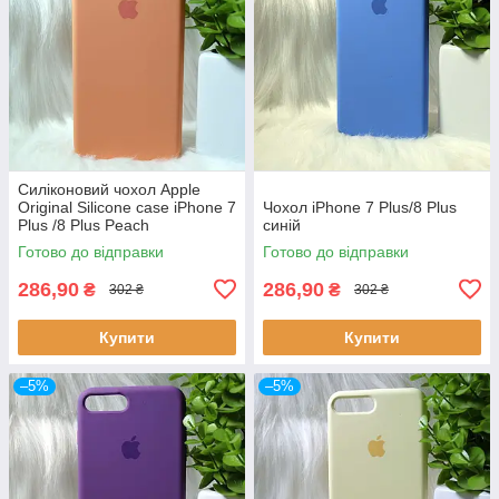
Силіконовий чохол Apple
Original Silicone case iPhone 7
Чохол iPhone 7 Plus/8 Plus
Plus /8 Plus Peach
синій
(персиковий)
Готово до відправки
Готово до відправки
286,90
286,90
₴
₴
302 ₴
302 ₴
Купити
Купити
–5%
–5%