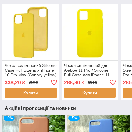
Чохол силіконовий Silicone
Чохол силіконовий для
Чохо
Case Full Size для iPhone
Айфон 11 Pro / Silicone
Size
16 Pro Max (Canary yellow)
Full Case для iPhone 11
Pro 
Pro (Жовтий / Canary
Mell
338,20
288,80
285
₴
₴
356 ₴
304 ₴
yellow)
Купити
Купити
Акційні пропозиції та новинки
–5%
–5%