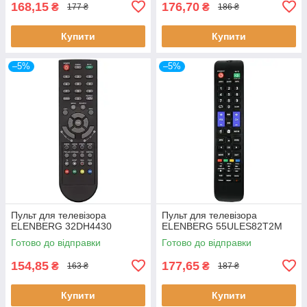
168,15
176,70
₴
₴
177 ₴
186 ₴
Купити
Купити
–5%
–5%
Пульт для телевізора
Пульт для телевізора
ELENBERG 32DH4430
ELENBERG 55ULES82T2M
Готово до відправки
Готово до відправки
154,85
177,65
₴
₴
163 ₴
187 ₴
Купити
Купити