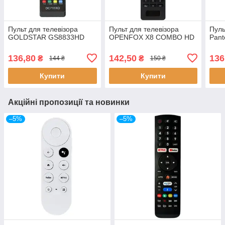
Пульт для телевізора
Пульт для телевізора
Пуль
GOLDSTAR GS8833HD
OPENFOX X8 COMBO HD
Pant
136,80
142,50
136
₴
₴
144 ₴
150 ₴
Купити
Купити
Акційні пропозиції та новинки
–5%
–5%