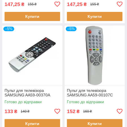
147,25
147,25
₴
₴
155 ₴
155 ₴
Купити
Купити
–5%
–5%
Пульт для телевізора
Пульт для телевізора
SAMSUNG AA59-00370A
SAMSUNG AA59-00107C
Готово до відправки
Готово до відправки
133
152
₴
₴
140 ₴
160 ₴
Купити
Купити