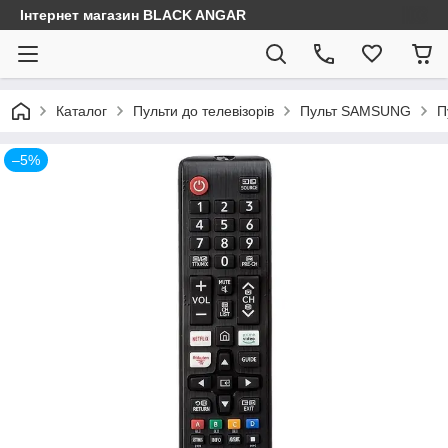
Інтернет магазин BLACK ANGAR
Каталог
Пульти до телевізорів
Пульт SAMSUNG
П
–5%