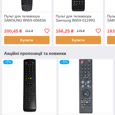
Пульт для телевізора
Пульт для телевізора
Пуль
SAMSUNG BN59-00683A
Samsung BN59-01199G
SAM
200,45
166,25
183
₴
₴
211 ₴
175 ₴
Купити
Купити
Акційні пропозиції та новинки
–5%
–5%