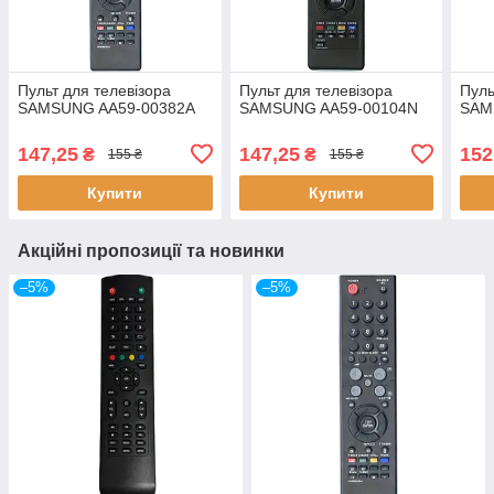
Пульт для телевізора
Пульт для телевізора
Пуль
SAMSUNG AA59-00382A
SAMSUNG AA59-00104N
SAM
147,25
147,25
152
₴
₴
155 ₴
155 ₴
Купити
Купити
Акційні пропозиції та новинки
–5%
–5%