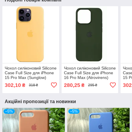
Чохол силіконовий Silicone
Чохол силіконовий Silicone
Чохо
Case Full Size для iPhone
Case Full Size для iPhone
Case
15 Pro Max (Sunglow)
16 Pro Max (Atrovirens)
15 P
302,10
280,25
302
₴
₴
318 ₴
295 ₴
Акційні пропозиції та новинки
–5%
–5%