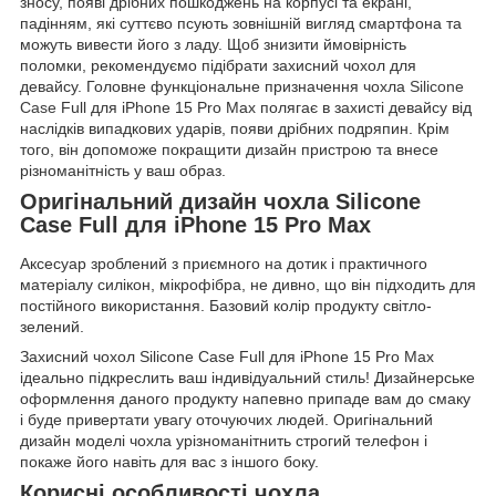
зносу, появі дрібних пошкоджень на корпусі та екрані,
падінням, які суттєво псують зовнішній вигляд смартфона та
можуть вивести його з ладу. Щоб знизити ймовірність
поломки, рекомендуємо підібрати захисний чохол для
девайсу. Головне функціональне призначення чохла
Silicone
Case
Full для iPhone 15 Pro Max полягає в захисті девайсу від
наслідків випадкових ударів, появи дрібних подряпин. Крім
того, він допоможе покращити дизайн пристрою та внесе
різноманітність у ваш образ.
Оригінальний дизайн чохла Silicone
Case Full для iPhone 15 Pro Max
Аксесуар зроблений з приємного на дотик і практичного
матеріалу силікон, мікрофібра, не дивно, що він підходить для
постійного використання. Базовий колір продукту світло-
зелений.
Захисний чохол Silicone Case Full для iPhone 15 Pro Max
ідеально підкреслить ваш індивідуальний стиль! Дизайнерське
оформлення даного продукту напевно припаде вам до смаку
і буде привертати увагу оточуючих людей. Оригінальний
дизайн моделі чохла урізноманітнить строгий телефон і
покаже його навіть для вас з іншого боку.
Корисні особливості чохла