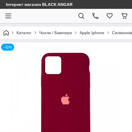
Інтернет магазин BLACK ANGAR
Каталог
Чохли / Бампери
Apple Iphone
Силіконов
–5%