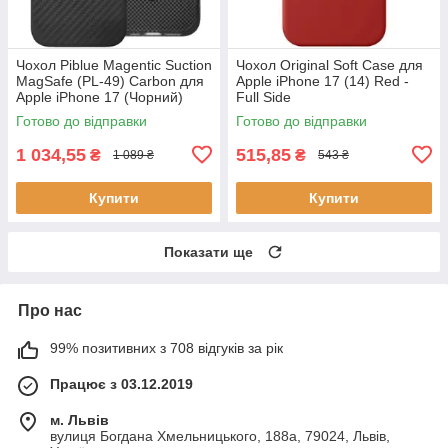
Чохол Piblue Magentic Suction
Чохол Original Soft Case для
MagSafe (PL-49) Carbon для
Apple iPhone 17 (14) Red -
Apple iPhone 17 (Чорний)
Full Side
Готово до відправки
Готово до відправки
1 034,55
515,85
₴
₴
1 089 ₴
543 ₴
Купити
Купити
Показати ще
Про нас
99% позитивних з 708 відгуків за рік
Працює з 03.12.2019
м. Львів
вулиця Богдана Хмельницького, 188а, 79024, Львів,