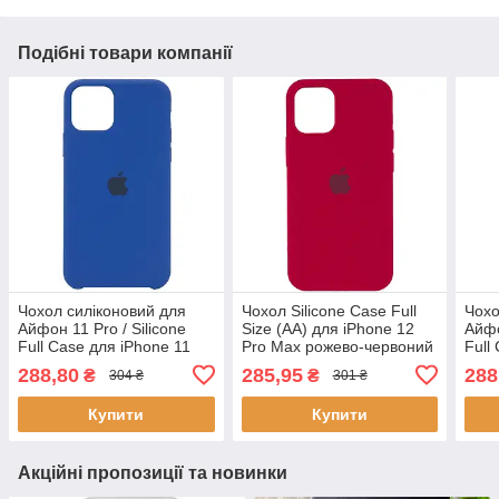
Подібні товари компанії
Чохол силіконовий для
Чохол Silicone Case Full
Чохо
Айфон 11 Pro / Silicone
Size (AA) для iPhone 12
Айфо
Full Case для iPhone 11
Pro Max рожево-червоний
Full
Pro (Блакитний/Royal blue)
- Rose red
Pro(
288,80
285,95
288
₴
₴
304 ₴
301 ₴
Купити
Купити
Акційні пропозиції та новинки