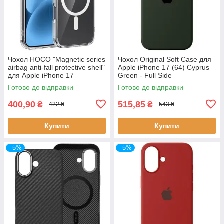
Чохол HOCO "Magnetic series
Чохол Original Soft Case для
airbag anti-fall protective shell"
Apple iPhone 17 (64) Cyprus
для Apple iPhone 17
Green - Full Side
(прозорий)
Готово до відправки
Готово до відправки
400,90
515,85
₴
₴
422 ₴
543 ₴
Купити
Купити
–5%
–5%