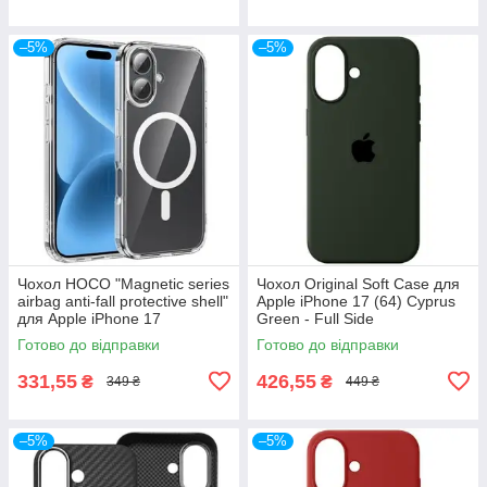
–5%
–5%
Чохол HOCO "Magnetic series
Чохол Original Soft Case для
airbag anti-fall protective shell"
Apple iPhone 17 (64) Cyprus
для Apple iPhone 17
Green - Full Side
(прозорий)
Готово до відправки
Готово до відправки
331,55
426,55
₴
₴
349 ₴
449 ₴
–5%
–5%