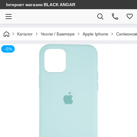
Інтернет магазин BLACK ANGAR
Каталог
Чохли / Бампери
Apple Iphone
Силіконов
–5%