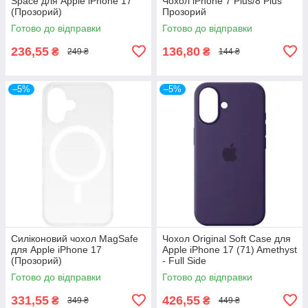
Space для Apple iPhone 17
Чохол iPhone 7 Plus/8 Plus
(Прозорий)
Прозорий
Готово до відправки
Готово до відправки
236,55
136,80
₴
₴
249 ₴
144 ₴
–5%
–5%
Силіконовий чохол MagSafe
Чохол Original Soft Case для
для Apple iPhone 17
Apple iPhone 17 (71) Amethyst
(Прозорий)
- Full Side
Готово до відправки
Готово до відправки
331,55
426,55
₴
₴
349 ₴
449 ₴