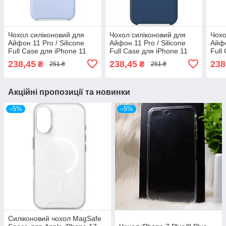
Чохол силіконовий для
Чохол силіконовий для
Чохо
Айфон 11 Pro / Silicone
Айфон 11 Pro / Silicone
Айфо
Full Case для iPhone 11
Full Case для iPhone 11
Full
Pro (Блакитний / Peach)
Pro (Синій / Blue cobalth)
Pro 
238,45
238,45
238
₴
₴
251 ₴
251 ₴
Акційні пропозиції та новинки
–5%
–5%
Силіконовий чохол MagSafe