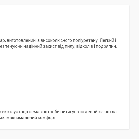
р, виготовлений із високоякісного поліуретану. Легкий і
зпечуючи надійний захист від пилу, відколів і подряпин.
 експлуатації немає потреби витягувати девайс із чохла.
ться максимальний комфорт.