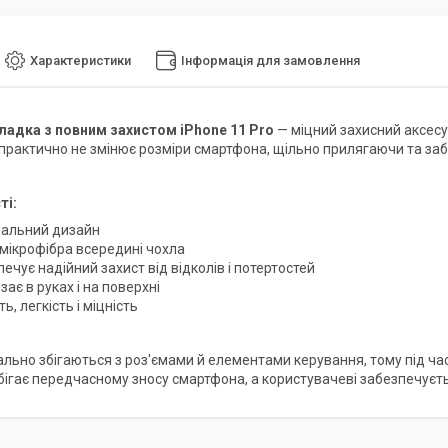
Характеристики
Інформація для замовлення
ладка з повним захистом iPhone 11 Pro
— міцний захисний аксесуа
 практично не змінює розміри смартфона, щільно прилягаючи та забе
ті:
нальний дизайн
 мікрофібра всередині чохла
ечує надійний захист від відколів і потертостей
зає в руках і на поверхні
ть, легкість і міцність
ально збігаються з роз'ємами й елементами керування, тому під час
бігає передчасному зносу смартфона, а користувачеві забезпечує