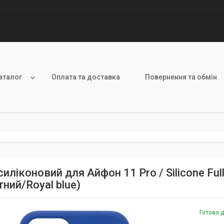
аталог
Оплата та доставка
Повернення та обмін
иліконовий для Айфон 11 Pro / Silicone Ful
ний/Royal blue)
Готово 