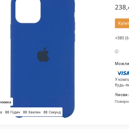
238,
Купи
+380 (6
У компа
будь-я
поверн
ів
0
0
Годин
0
0
Хвилин
0
0
Секунд