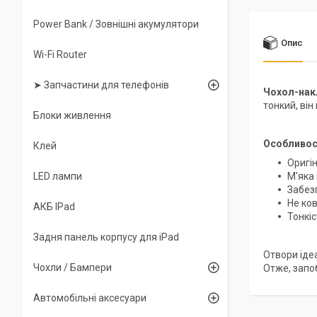
Power Bank / Зовнішні акумулятори
Опис
Wi-Fi Router
➤ Запчастини для телефонів
Чохол-нак
тонкий, він
Блоки живлення
Особливос
Клей
Оригі
LED лампи
М'яка
Забезп
Не ков
АКБ IPad
Тонкіс
Задня панель корпусу для iPad
Отвори іде
Чохли / Бампери
Отже, запо
Автомобільні аксесуари