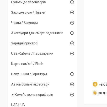
Пульти до телевізорів
Захисне скло / Плівки
Чохли / Бампери
Аксесуари для смарт-годинників
Зарядні пристрої
USB-Кабель / Перехідники
Карти пам'яті / Flash
Навушники / Гарнітури
Автомобільні аксесуари
–5%
0
0
Дн
➤ Комп'ютерна периферія
USB HUB