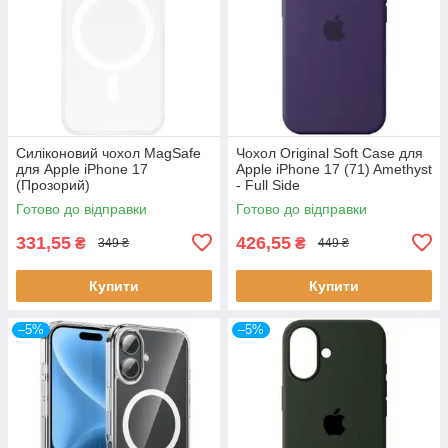
Силіконовий чохол MagSafe
Чохол Original Soft Case для
для Apple iPhone 17
Apple iPhone 17 (71) Amethyst
(Прозорий)
- Full Side
Готово до відправки
Готово до відправки
331,55
426,55
₴
₴
349 ₴
449 ₴
Купити
Купити
–5%
–5%