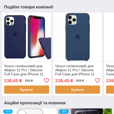
Подібні товари компанії
Чохол силіконовий для
Чохол силіконовий для
Чохо
Айфон 11 Pro / Silicone
Айфон 11 Pro / Silicone
Айфо
Full Case для iPhone 11
Full Case для iPhone 11
Case
Pro (Темний блакитний/
Pro (Синій / Blue cobalth)
(Тем
238,45
238,45
238
₴
₴
251 ₴
251 ₴
Dark blue)
Купити
Купити
Акційні пропозиції та новинки
–5%
–5%