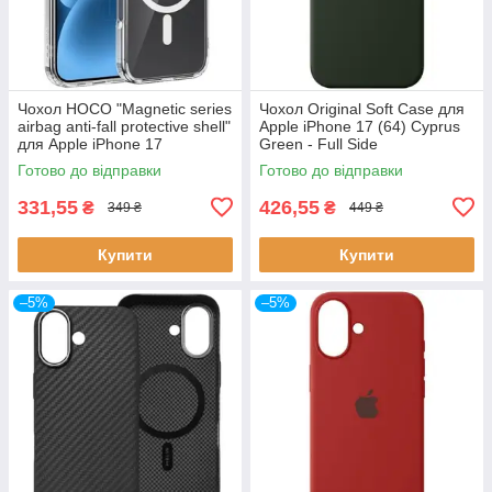
Чохол HOCO "Magnetic series
Чохол Original Soft Case для
airbag anti-fall protective shell"
Apple iPhone 17 (64) Cyprus
для Apple iPhone 17
Green - Full Side
(прозорий)
Готово до відправки
Готово до відправки
331,55
426,55
₴
₴
349 ₴
449 ₴
Купити
Купити
–5%
–5%