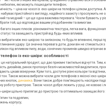
 – як і чохли з інших матеріалів, ці відмінно справляються з осно
х небезпек, які можуть пошкодити телефон;
ічність – ціна на чохол із еко-шкіри на телефон цілком доступна. 
набуває пристойного вигляду, надійного захисту і прослужить не од
ний та модний – це ще одна важлива перевага. Чохли бувають у різн
ибрати той, що відповідає вашим уподобанням та вимогам.
є багато інших плюсів: різноманітна текстура, легка вага, функціона
статус та захищають пристрій від будь-яких впливів.
 вибрати між еко-шкірою та силіконом, то будьте впевнені, перші п
глинання удару. Це значна перевага доти, доки він не стикається з
илікон під впливом пилу, води, сонячних променів швидко втрачає 
 телефон із еко-шкіри: особливості
 це натуральний продукт, що дає приємні тактильні відчуття. Тим, 
ність дизайнів, ринок пропонує безліч можливостей виділитися, про
ають цікаві візерунки. Крім того, доступні різні кольори та відтін
тон. Також можна вибрати чохли для телефонів з якісної еко-шкіри,
чних кнопок,
динаміка
. Вони також добре пом'якшують наслідки пад
у роботу пристрою. Також чохол добре лежить у руці, не ковзає і л
ко-шкіри щільно прилягає до пристрою та оптимально захищає його:
'ятин та подряпин;
жень корпусу;