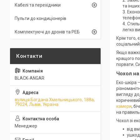
Захист
Кабелі та перехідники
та інши
Економ
телефон 
Пульти до кондиціонерів
Стиль
легко в
Комплектуючі до дронів та РЕБ
Крім того, 
соціальний 
Якщо важко
кращого по
порвати. С
Чохол на
BLACK-ANGAR
Еко-шкіра –
різноманіт
вигляду дод
вулиця Богдана Хмельницького, 188а,
коричневий 
79024, Львів, Україна
камери
, бі
на правильн
Чохол зі е
Менеджер
від вм
ушкод