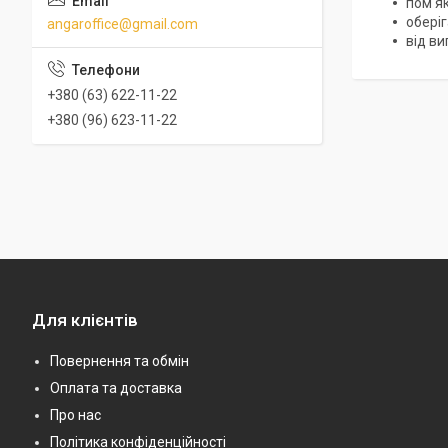
пом'як
оберіг
angaroffice@gmail.com
від ви
+380 (63) 622-11-22
+380 (96) 623-11-22
Для клієнтів
Повернення та обмін
Оплата та доставка
Про нас
Політика конфіденційності