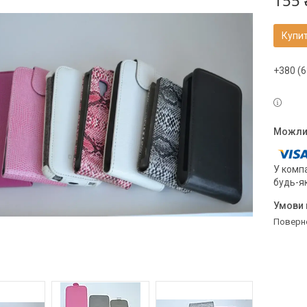
155 
Купи
+380 (6
У компа
будь-я
поверн