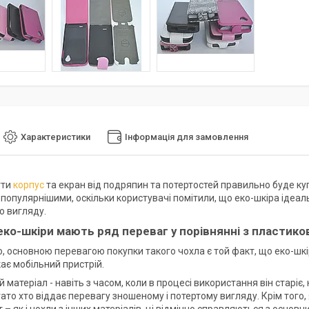
Характеристики
Інформація для замовлення
гти
корпус
та екран від подряпин та потертостей правильно буде ку
популярнішими, оскільки користувачі помітили, що еко-шкіра ідеаль
о вигляду.
 еко-шкіри мають ряд переваг у порівнянні з пластик
, основною перевагою покупки такого чохла є той факт, що еко-шкі
ає мобільний пристрій.
й матеріал - навіть з часом, коли в процесі використання він стар
гато хто віддає перевагу зношеному і потертому вигляду. Крім того