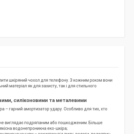
пити шкіряний чохол для телефону. З кожним роком вони
ний матеріал як для захисту, так і для стильного
овими, силіконовими та металевими
ра – гарний амортизатор удару. Особливо для тих, хто
іє, не виглядає подряпаним або пошкодженим. Більше
, якісна водонепроникна еко-шкіра;