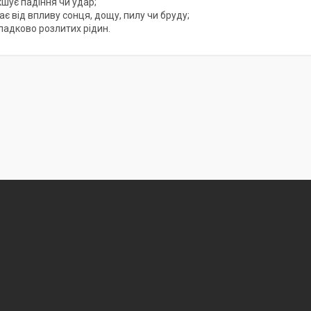
шує падіння чи удар;
ає від впливу сонця, дощу, пилу чи бруду;
падково розлитих рідин.