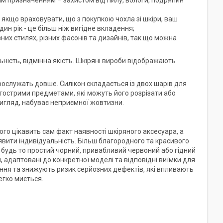
вним призначенням – захистом від пилу, вологи, подряпин
А якщо враховувати, що з покупкою чохла зі шкіри, ваш
ин рік - це більш ніж вигідне вкладення;
их стилях, різних фасонів та дизайнів, так що можна
льність, відмінна якість. Шкіряні вироби відображають
рослужать довше. Силікон складається із двох шарів для
 гострими предметами, які можуть його розрізати або
вигляд, набуває неприємної жовтизни.
кого цікавить сам факт наявності шкіряного аксесуара, а
явити індивідуальність. Більш благородного та красивого
ки, будь то простий чорний, привабливий червоний або гідний
 адаптовані до конкретної моделі та відповідні виїмки для
іння та знижують ризик серйозних дефектів, які впливають
егко миється.