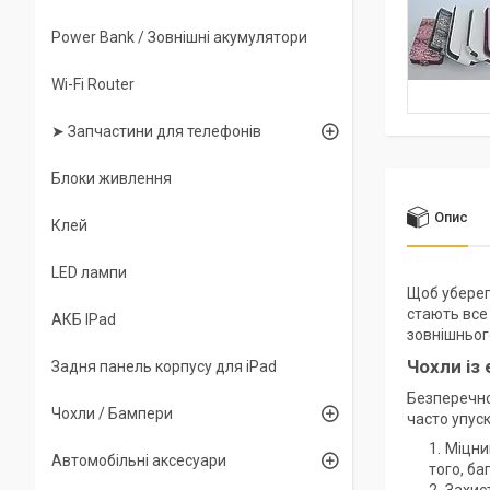
Power Bank / Зовнішні акумулятори
Wi-Fi Router
➤ Запчастини для телефонів
Блоки живлення
Опис
Клей
LED лампи
Щоб убере
стають все 
АКБ IPad
зовнішньог
Чохли із
Задня панель корпусу для iPad
Безперечно
Чохли / Бампери
часто упуск
Міцни
Автомобільні аксесуари
того, ба