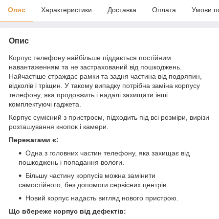
Опис
Характеристики
Доставка
Оплата
Умови п
Опис
Корпус
телефону найбільше піддається постійним
навантаженням та не застрахований від пошкоджень.
Найчастіше страждає рамки та задня частина від подряпин,
відколів і тріщин. У такому випадку потрібна заміна корпусу
телефону, яка продовжить і надалі захищати інші
комплектуючі гаджета.
Корпус сумісний з пристроєм, підходить під всі розміри, вирізи
розташування кнопок і
камери
.
Перевагами є:
Одна з головних частин телефону, яка захищає від
пошкоджень і попадання вологи.
Більшу частину корпусів можна замінити
самостійного, без допомоги сервісних центрів.
Новий корпус надасть вигляд нового пристрою.
Що вбереже корпус від дефектів: