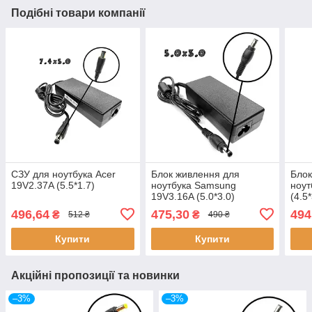
Подібні товари компанії
СЗУ для ноутбука Acer
Блок живлення для
Блок
19V2.37A (5.5*1.7)
ноутбука Samsung
ноут
19V3.16A (5.0*3.0)
(4.5*
496,64
475,30
494
₴
₴
512 ₴
490 ₴
Купити
Купити
Акційні пропозиції та новинки
–3%
–3%