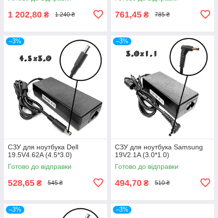
1 202,80
761,45
₴
₴
1 240 ₴
785 ₴
–3%
–3%
СЗУ для ноутбука Dell
СЗУ для ноутбука Samsung
19.5V4.62A (4.5*3.0)
19V2.1A (3.0*1.0)
Готово до відправки
Готово до відправки
528,65
494,70
₴
₴
545 ₴
510 ₴
–3%
–3%