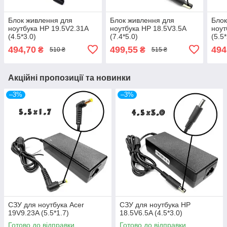
Блок живлення для
Блок живлення для
Блок
ноутбука HP 19.5V2.31A
ноутбука HP 18.5V3.5A
ноут
(4.5*3.0)
(7.4*5.0)
(5.5*
494,70
499,55
494
₴
₴
510 ₴
515 ₴
Акційні пропозиції та новинки
–3%
–3%
СЗУ для ноутбука Acer
СЗУ для ноутбука HP
19V9.23A (5.5*1.7)
18.5V6.5A (4.5*3.0)
Готово до відправки
Готово до відправки