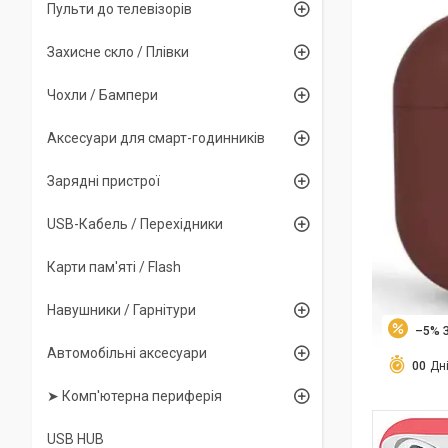
Пульти до телевізорів
Захисне скло / Плівки
Чохли / Бампери
Аксесуари для смарт-годинників
Зарядні пристрої
USB-Кабель / Перехідники
Карти пам'яті / Flash
Навушники / Гарнітури
–5%
Автомобільні аксесуари
0
0
Дн
➤ Комп'ютерна периферія
USB HUB