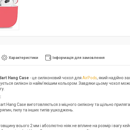
Характеристики
Інформація для замовлення
dart Hang Case
- це силіконовий чохол для
AirPods
, який надійно з
ується силікон із найм'якішим кольором. Завдяки цьому чохол мож
гу.
:
art Hang Case виготовляється з міцного силікону та щільно приляга
ряпин, пилу та інших типів ушкоджень.
овщину всього 2 мм і абсолютно ніяк не вплине на розмір і вагу кейса