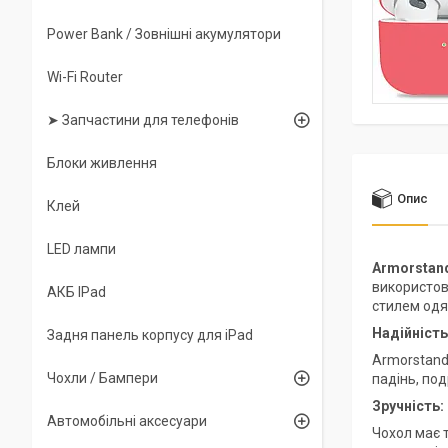
Power Bank / Зовнішні акумулятори
Wi-Fi Router
➤ Запчастини для телефонів
Блоки живлення
Опис
Клей
LED лампи
Armorstan
використов
АКБ IPad
стилем одя
Надійність
Задня панель корпусу для iPad
Armorstand
Чохли / Бампери
падінь, под
Зручність:
Автомобільні аксесуари
Чохол має т