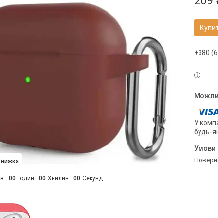
209 
Купи
+380 (6
У компа
будь-я
поверн
ів
0
0
Годин
0
0
Хвилин
0
0
Секунд