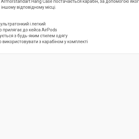
з Armorstandart Hang Case постачається карабін, за допомогою яког
 іншому відповідному місці.
ультратонкий і легкий
о прилягає до кейса AirPods
ується з будь-яким стилем одягу
о використовувати з карабіном у комплекті