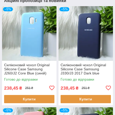
Акційні пропозиції та новинки
–5%
–5%
Силіконовий чохол Original
Силіконовий чохол Original
Silicone Case Samsung
Silicone Case Samsung
J260/J2 Core Blue (синій)
J330/J3 2017 Dark blue
(темно-синій)
Готово до відправки
Готово до відправки
238,45
238,45
₴
₴
251 ₴
251 ₴
Купити
Купити
–5%
–5%