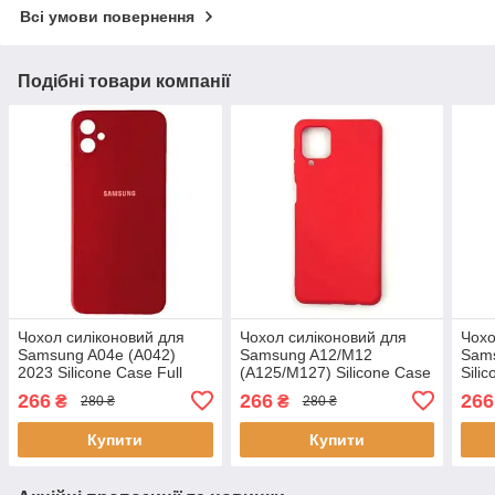
Всі умови повернення
Подібні товари компанії
Чохол силіконовий для
Чохол силіконовий для
Чохо
Samsung A04e (A042)
Samsung A12/M12
Sams
2023 Silicone Case Full
(A125/M127) Silicone Case
Sili
(Червоний)
Full (Червоний)
(Чер
266
266
266
₴
₴
280 ₴
280 ₴
Купити
Купити