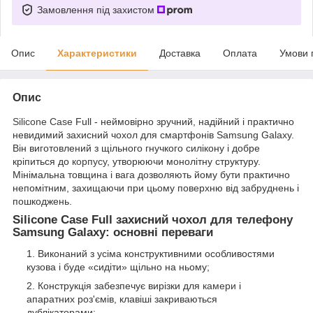
Замовлення під захистом
Опис
Характеристики
Доставка
Оплата
Умови 
Опис
Silicone Case
Full - неймовірно зручний, надійний і практично
невидимий захисний чохол для смартфонів Samsung Galaxy.
Він виготовлений з щільного гнучкого силікону і добре
кріпиться до
корпусу
, утворюючи монолітну структуру.
Мінімальна товщина і вага дозволяють йому бути практично
непомітним, захищаючи при цьому поверхню від забруднень і
пошкоджень.
Silicone Case Full захисний чохол для телефону
Samsung Galaxy: основні переваги
Виконаний з усіма конструктивними особливостями
кузова і буде «сидіти» щільно на ньому;
Конструкція забезпечує вирізки для
камери
і
апаратних роз'ємів, клавіші закриваються
дублікаторами;