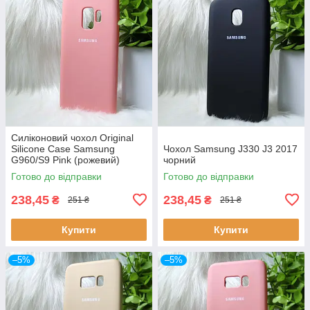
Силіконовий чохол Original
Silicone Case Samsung
Чохол Samsung J330 J3 2017
G960/S9 Pink (рожевий)
чорний
Готово до відправки
Готово до відправки
238,45
238,45
₴
₴
251 ₴
251 ₴
Купити
Купити
–5%
–5%