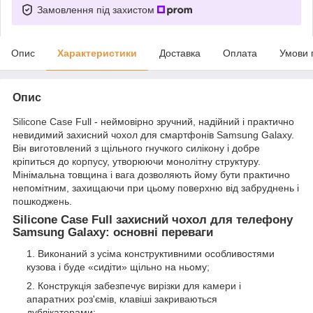
Замовлення під захистом
Опис
Характеристики
Доставка
Оплата
Умови 
Опис
Silicone Case
Full - неймовірно зручний, надійний і практично
невидимий захисний чохол для смартфонів Samsung Galaxy.
Він виготовлений з щільного гнучкого силікону і добре
кріпиться до
корпусу
, утворюючи монолітну структуру.
Мінімальна товщина і вага дозволяють йому бути практично
непомітним, захищаючи при цьому поверхню від забруднень і
пошкоджень.
Silicone Case Full захисний чохол для телефону
Samsung Galaxy: основні переваги
Виконаний з усіма конструктивними особливостями
кузова і буде «сидіти» щільно на ньому;
Конструкція забезпечує вирізки для
камери
і
апаратних роз'ємів, клавіші закриваються
дублікаторами;