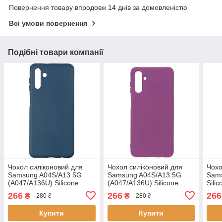
Повернення товару впродовж 14 днів за домовленістю
Всі умови повернення
Подібні товари компанії
Чохол силіконовий для
Чохол силіконовий для
Чохо
Samsung A04S/A13 5G
Samsung A04S/A13 5G
Sams
(A047/A136U) Silicone
(A047/A136U) Silicone
Sili
Case Full (Темно-синій)
Case Full (Виноградний)
(Рож
266
266
266
₴
₴
280 ₴
280 ₴
Купити
Купити