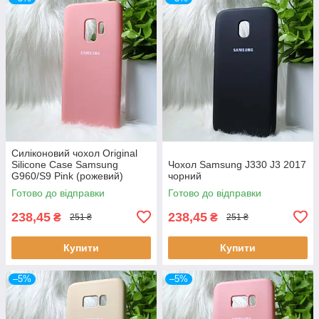
Силіконовий чохол Original
Silicone Case Samsung
Чохол Samsung J330 J3 2017
G960/S9 Pink (рожевий)
чорний
Готово до відправки
Готово до відправки
238,45
238,45
₴
₴
251 ₴
251 ₴
Купити
Купити
–5%
–5%