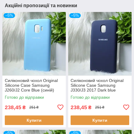
Акційні пропозиції та новинки
–5%
–5%
Силіконовий чохол Original
Силіконовий чохол Original
Silicone Case Samsung
Silicone Case Samsung
J260/J2 Core Blue (синій)
J330/J3 2017 Dark blue
(темно-синій)
Готово до відправки
Готово до відправки
238,45
238,45
₴
₴
251 ₴
251 ₴
Купити
Купити
–5%
–5%