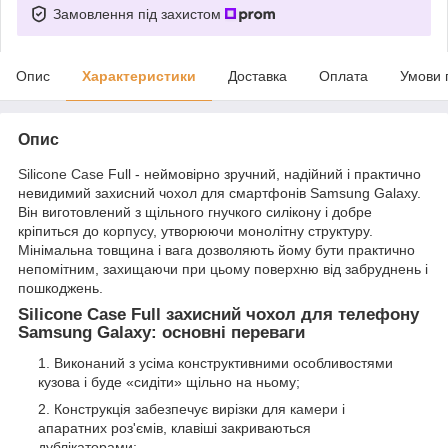
Замовлення під захистом
Опис
Характеристики
Доставка
Оплата
Умови 
Опис
Silicone Case
Full - неймовірно зручний, надійний і практично
невидимий захисний чохол для смартфонів Samsung Galaxy.
Він виготовлений з щільного гнучкого силікону і добре
кріпиться до
корпусу
, утворюючи монолітну структуру.
Мінімальна товщина і вага дозволяють йому бути практично
непомітним, захищаючи при цьому поверхню від забруднень і
пошкоджень.
Silicone Case Full захисний чохол для телефону
Samsung Galaxy: основні переваги
Виконаний з усіма конструктивними особливостями
кузова і буде «сидіти» щільно на ньому;
Конструкція забезпечує вирізки для
камери
і
апаратних роз'ємів, клавіші закриваються
дублікаторами;