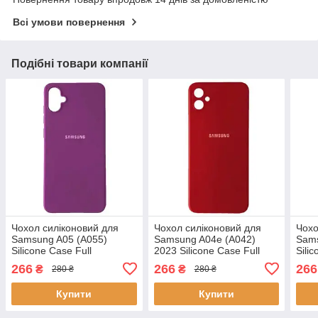
Всі умови повернення
Подібні товари компанії
Чохол силіконовий для
Чохол силіконовий для
Чохо
Samsung A05 (A055)
Samsung A04e (A042)
Sams
Silicone Case Full
2023 Silicone Case Full
Sili
(Виноградний)
(Червоний)
(Вин
266
266
266
₴
₴
280 ₴
280 ₴
Купити
Купити