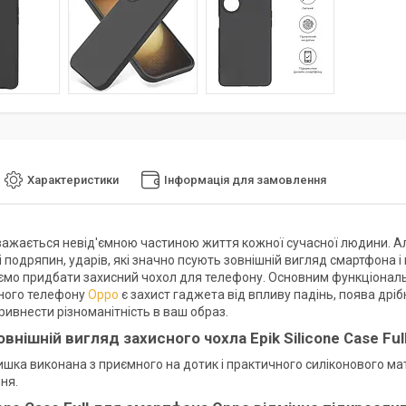
Характеристики
Інформація для замовлення
ажається невід'ємною частиною життя кожної сучасної людини. А
і подряпин, ударів, які значно псують зовнішній вигляд смартфона 
мо придбати захисний чохол для телефону. Основним функціональ
ного телефону
Oppo
є захист гаджета від впливу падінь, поява др
ривнести різноманітність в ваш образ.
овнішній вигляд захисного чохла Epik Silicone Case Fu
ишка виконана з приємного на дотик і практичного силіконового мат
ня.