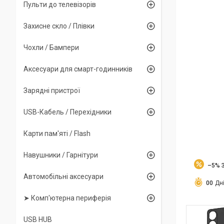
Пульти до телевізорів
Захисне скло / Плівки
Чохли / Бампери
Аксесуари для смарт-годинників
Зарядні пристрої
USB-Кабель / Перехідники
Карти пам'яті / Flash
Навушники / Гарнітури
–5%
Автомобільні аксесуари
0
0
Дн
➤ Комп'ютерна периферія
USB HUB