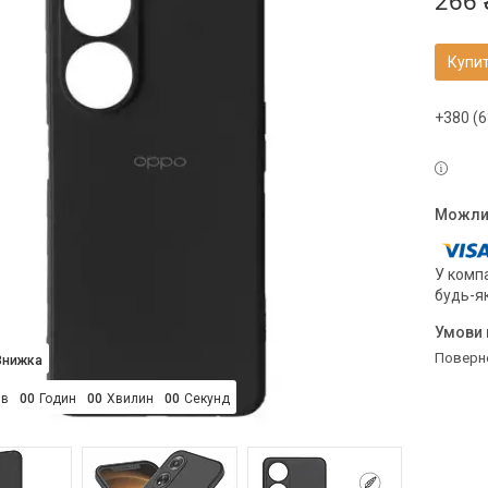
266 
Купи
+380 (6
У компа
будь-я
поверн
ів
0
0
Годин
0
0
Хвилин
0
0
Секунд