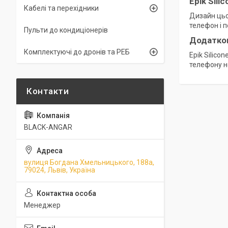
Epik Sil
Кабелі та перехідники
Дизайн цьо
телефон і 
Пульти до кондиціонерів
Додатков
Комплектуючі до дронів та РЕБ
Epik Silico
телефону н
BLACK-ANGAR
вулиця Богдана Хмельницького, 188а,
79024, Львів, Україна
Менеджер