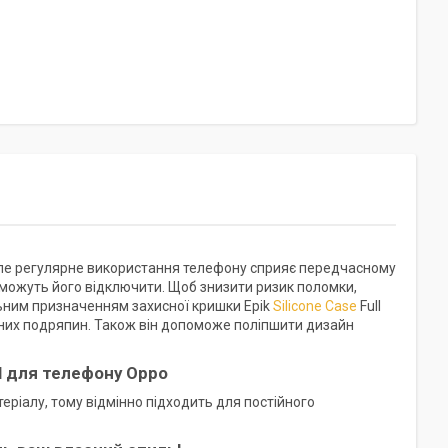
ле регулярне використання телефону сприяє передчасному
і можуть його відключити. Щоб знизити ризик поломки,
ним призначенням захисної кришки Epik
Silicone Case
Full
ібних подряпин. Також він допоможе поліпшити дизайн
ll для телефону Oppo
еріалу, тому відмінно підходить для постійного