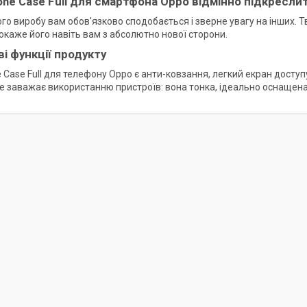
icone Case Full для смартфона Oppo відмінно підкресл
го виробу вам обов'язково сподобається і зверне увагу на інших. 
покаже його навіть вам з абсолютно нової сторони.
і функції продукту
ne Case Full для телефону Oppo є анти-ковзання, легкий екран досту
е заважає використанню пристроїв: вона тонка, ідеально оснащена