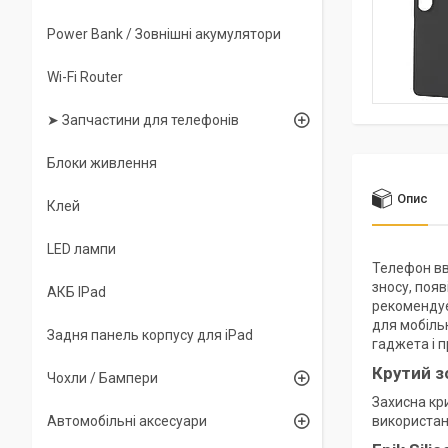
Power Bank / Зовнішні акумулятори
Wi-Fi Router
➤ Запчастини для телефонів
Блоки живлення
Опис
Клей
LED лампи
Телефон вв
зносу, появ
АКБ IPad
рекомендує
для мобіль
Задня панель корпусу для iPad
гаджета і п
Крутий з
Чохли / Бампери
Захисна кр
Автомобільні аксесуари
використан