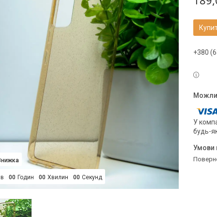
189,
Купи
+380 (6
У компа
будь-я
поверн
ів
0
0
Годин
0
0
Хвилин
0
0
Секунд