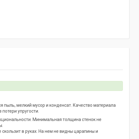
 пыль, мелкий мусор и конденсат. Качество материала
з потери упругости.
нкциональности. Минимальная толщина стенок не
ы.
скользит в руках. На нем не видны царапины и