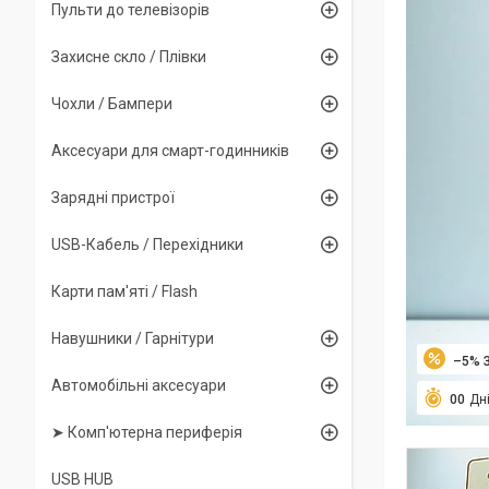
Пульти до телевізорів
Захисне скло / Плівки
Чохли / Бампери
Аксесуари для смарт-годинників
Зарядні пристрої
USB-Кабель / Перехідники
Карти пам'яті / Flash
Навушники / Гарнітури
–5%
Автомобільні аксесуари
0
0
Дн
➤ Комп'ютерна периферія
USB HUB