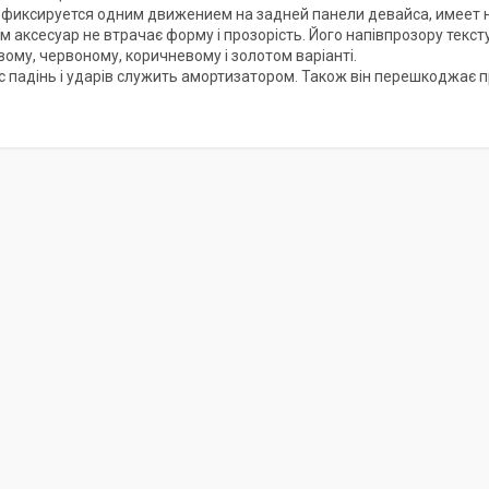
 фиксируется одним движением на задней панели девайса, имеет
м аксесуар не втрачає форму і прозорість. Його напівпрозору текс
ому, червоному, коричневому і золотом варіанті.
ас падінь і ударів служить амортизатором. Також він перешкоджає 