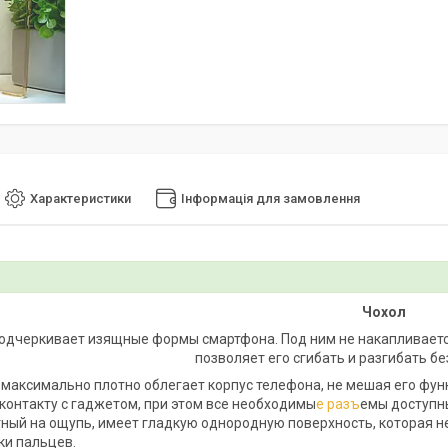
Характеристики
Інформація для замовлення
Чохол
одчеркивает изящные формы смартфона. Под ним не накапливается
позволяет его сгибать и разгибать бе
 максимально плотно облегает корпус телефона, не мешая его фу
контакту с гаджетом, при этом все необходимы
е разъ
емы доступн
ный на ощупь, имеет гладкую однородную поверхность, которая не 
ки пальцев.