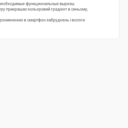
 необходимые функциональные вырезы.
туру прикрашає кольоровий градієнт в синьому,
проникненню в смартфон забруднень і вологи.