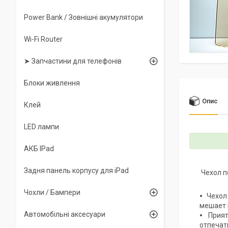
Power Bank / Зовнішні акумулятори
Wi-Fi Router
➤ Запчастини для телефонів
Блоки живлення
Опис
Клей
LED лампи
АКБ IPad
Задня панель корпусу для iPad
Чехол п
Чохли / Бампери
Чехол
мешает 
Автомобільні аксесуари
Прият
отпечат