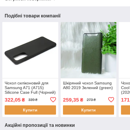
Подібні товари компанії
Чохол силіконовий для
Шкіряний чохол Samsung
Чохо
Samsung A71 (A715)
A80 2019 Зелений (green)
Coo
Silicone Case Full (Чорний)
(202
322,05
259,35
171
₴
₴
339 ₴
273 ₴
Купити
Купити
Акційні пропозиції та новинки