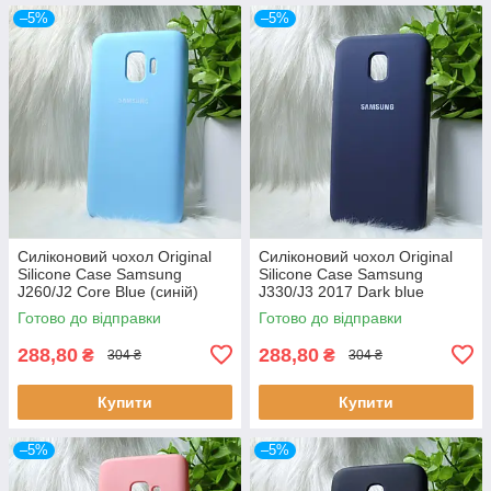
–5%
–5%
Силіконовий чохол Original
Силіконовий чохол Original
Silicone Case Samsung
Silicone Case Samsung
J260/J2 Core Blue (синій)
J330/J3 2017 Dark blue
(темно-синій)
Готово до відправки
Готово до відправки
288,80
288,80
₴
₴
304 ₴
304 ₴
Купити
Купити
–5%
–5%