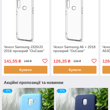
Чохол Samsung J320/J3
Чохол Samsung A6 + 2018
Чохо
2016 прозорий "OuCase"
прозорий "OuCase"
A530
141,55
126,35
126
₴
₴
149 ₴
133 ₴
Купити
Купити
Акційні пропозиції та новинки
–5%
–5%