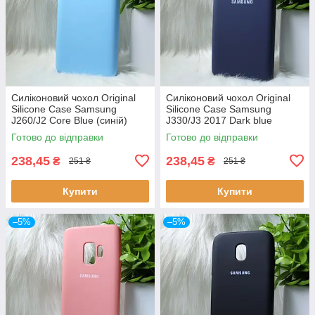
Силіконовий чохол Original
Силіконовий чохол Original
Silicone Case Samsung
Silicone Case Samsung
J260/J2 Core Blue (синій)
J330/J3 2017 Dark blue
(темно-синій)
Готово до відправки
Готово до відправки
238,45
238,45
₴
₴
251 ₴
251 ₴
Купити
Купити
–5%
–5%