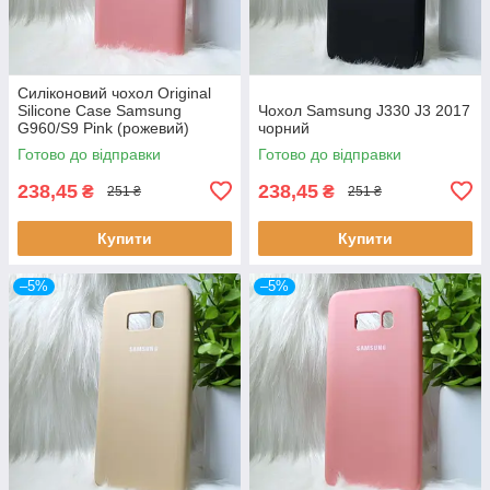
Силіконовий чохол Original
Silicone Case Samsung
Чохол Samsung J330 J3 2017
G960/S9 Pink (рожевий)
чорний
Готово до відправки
Готово до відправки
238,45
238,45
₴
₴
251 ₴
251 ₴
Купити
Купити
–5%
–5%