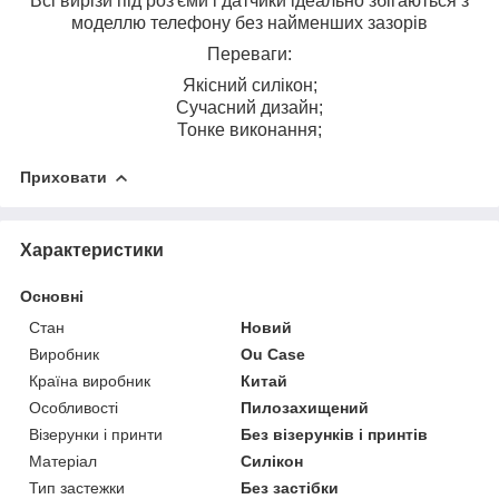
Всі вирізи під роз'єми і датчики ідеально збігаються з
моделлю телефону без найменших зазорів
Переваги:
Якісний силікон;
Сучасний дизайн;
Тонке виконання;
Приховати
Характеристики
Основні
Стан
Новий
Виробник
Ou Case
Країна виробник
Китай
Особливості
Пилозахищений
Візерунки і принти
Без візерунків і принтів
Матеріал
Силікон
Тип застежки
Без застібки