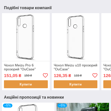
Подібні товари компанії
Чохол Meizu Pro 6
Чохол Meizu u10 прозорий
Чохо
прозорий "OuCase"
"OuCase"
"Ou
151,05
126,35
126
₴
₴
159 ₴
133 ₴
Купити
Купити
Акційні пропозиції та новинки
–5%
–5%