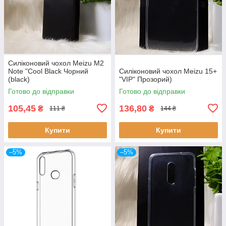
Силіконовий чохол Meizu M2
Note "Cool Black Чорний
Силіконовий чохол Meizu 15+
(black)
"VIP" Прозорий)
Готово до відправки
Готово до відправки
105,45
136,80
₴
₴
111 ₴
144 ₴
Купити
Купити
–5%
–5%