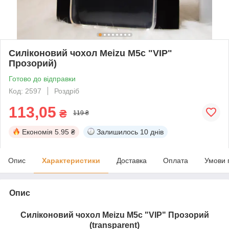
Силіконовий чохол Meizu M5c "VIP"
Прозорий)
Готово до відправки
Код: 2597
Роздріб
113,05
₴
119 ₴
Економія
5.95 ₴
Залишилось
10 днів
Опис
Характеристики
Доставка
Оплата
Умови 
Опис
Силіконовий чохол Meizu M5c "VIP" Прозорий
(transparent)