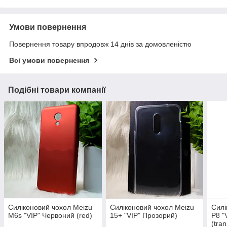
Умови повернення
Повернення товару впродовж 14 днів за домовленістю
Всі умови повернення
Подібні товари компанії
Силіконовий чохол Meizu
Силіконовий чохол Meizu
Силі
M6s "VIP" Червоний (red)
15+ "VIP" Прозорий)
P8 "
(tra