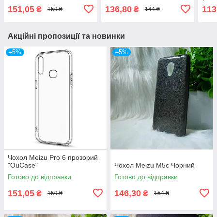
151,05
136,80
113
₴
₴
159 ₴
144 ₴
Акційні пропозиції та новинки
–5%
–5%
Чохол Meizu Pro 6 прозорий
"OuCase"
Чохол Meizu M5c Чорний
Готово до відправки
Готово до відправки
151,05
146,30
₴
₴
159 ₴
154 ₴