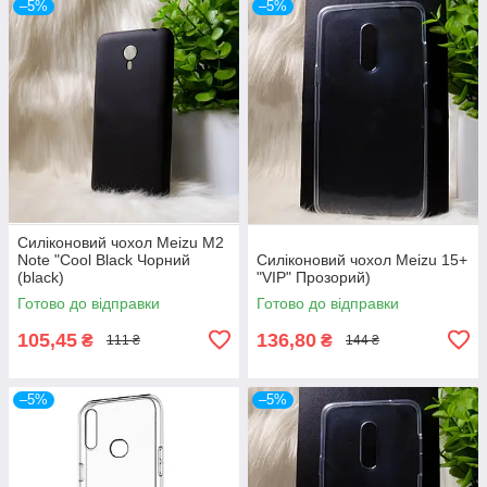
–5%
–5%
Силіконовий чохол Meizu M2
Note "Cool Black Чорний
Силіконовий чохол Meizu 15+
(black)
"VIP" Прозорий)
Готово до відправки
Готово до відправки
105,45
136,80
₴
₴
111 ₴
144 ₴
–5%
–5%