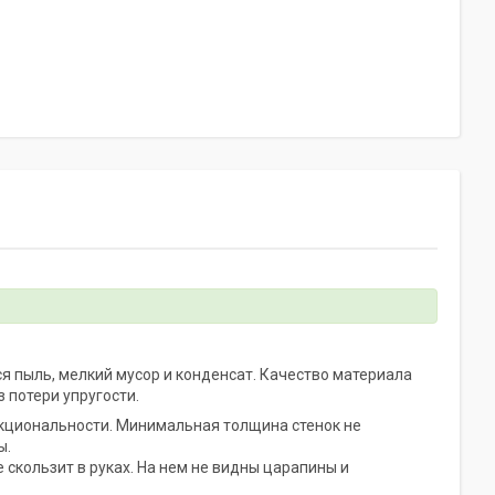
 пыль, мелкий мусор и конденсат. Качество материала
з потери упругости.
нкциональности. Минимальная толщина стенок не
ы.
скользит в руках. На нем не видны царапины и