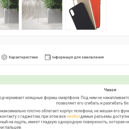
Характеристики
Інформація для замовлення
Чехол
одчеркивает изящные формы смартфона. Под ним не накапливается
позволяет его сгибать и разгибать бе
 максимально плотно облегает корпус телефона, не мешая его фу
контакту с гаджетом, при этом все
необхо
димые разъемы доступн
ный на ощупь, имеет гладкую однородную поверхность, которая не 
ки пальцев.