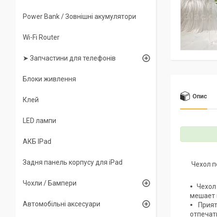
Power Bank / Зовнішні акумулятори
Wi-Fi Router
➤ Запчастини для телефонів
Блоки живлення
Опис
Клей
LED лампи
АКБ IPad
Задня панель корпусу для iPad
Чехол п
Чохли / Бампери
Чехол
мешает 
Автомобільні аксесуари
Прият
отпечат