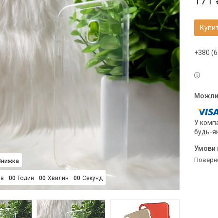
171 
Купи
+380 (6
У компа
будь-я
поверн
ів
0
0
Годин
0
0
Хвилин
0
0
Секунд