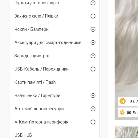
Пульти до телевізорів
Захисне скло / Плівки
Чохли / Бампери
Аксесуари для смарт-годинників
Зарядні пристрої
USB-Кабель / Перехідники
Карти пам'яті / Flash
Навушники / Гарнітури
–5%
Автомобільні аксесуари
0
0
Дн
➤ Комп'ютерна периферія
USB HUB