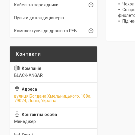
Чехол
Кабелі та перехідники
Со вр
фиолето
Пульти до кондиціонерів
Під ч
Комплектуючі до дронів та РЕБ
BLACK-ANGAR
вулиця Богдана Хмельницького, 188а,
79024, Львів, Україна
Менеджер