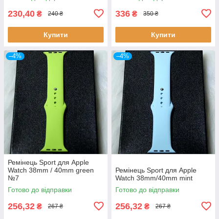
230,40
336
₴
₴
240 ₴
350 ₴
Купити
Купити
–4%
–4%
Ремінець Sport для Apple
Watch 38mm / 40mm green
Ремінець Sport для Apple
№7
Watch 38mm/40mm mint
Готово до відправки
Готово до відправки
256,32
256,32
₴
₴
267 ₴
267 ₴