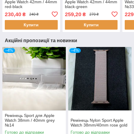
Apple Watch 42mm / 44mm
Apple Watch 42mm / 44mm
Watc
red-black
black-green
№3
230,40
259,20
229
₴
₴
240 ₴
270 ₴
Купити
Купити
Акційні пропозиції та новинки
–4%
–4%
Ремінець Sport для Apple
Watch 38mm / 40mm grey
Ремінець Nylon Sport Apple
№14
Watch 38mm/40mm rose gold
Готово до відправки
Готово до відправки