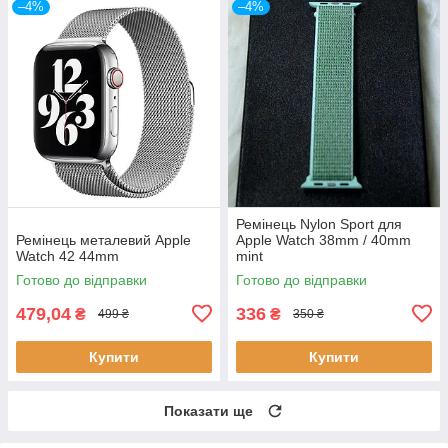
–4%
–4%
Ремінець Nylon Sport для
Ремінець металевий Apple
Apple Watch 38mm / 40mm
Watch 42 44mm
mint
Готово до відправки
Готово до відправки
479,04
336
₴
₴
499 ₴
350 ₴
Купити
Купити
Показати ще