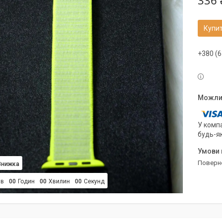
336 
Купи
+380 (6
У компа
будь-я
поверн
ів
0
0
Годин
0
0
Хвилин
0
0
Секунд