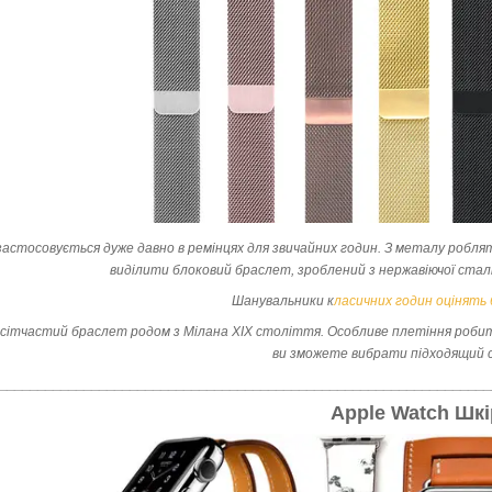
астосовується дуже давно в ремінцях для звичайних годин. З металу роблят
виділити блоковий браслет, зроблений з нержавіючої сталі
Шанувальники к
ласичних годин оцінять 
сітчастий браслет родом з Мілана XIX століття. Особливе плетіння робить
ви зможете вибрати підходящий с
________________________________________________________________
Apple Watch Шкі