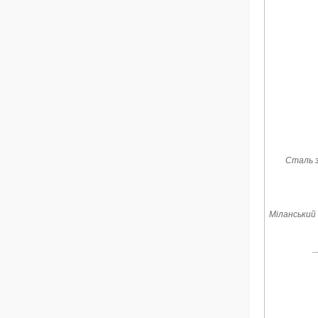
Сталь з
Міланський 
_