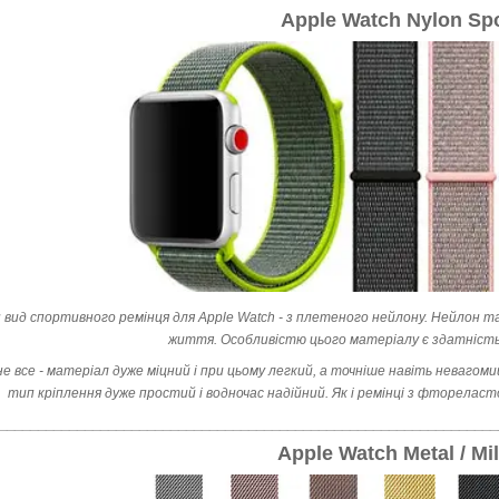
Apple Watch Nylon Sp
 вид спортивного ремінця для Apple Watch - з плетеного нейлону. Нейлон т
життя. Особливістю цього матеріалу є здатність
не все - матеріал дуже міцний і при цьому легкий, а точніше навіть невагоми
тип кріплення дуже простий і водночас надійний. Як і ремінці з фторелас
________________________________________________________________
Apple Watch Metal / Mi