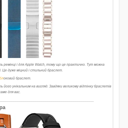
ь ремінці і для Apple Watch, тому що це практично. Тут можна
. Це дуже міцний і стильний браслет.
бл
оковий браслет.
 його унікальним на вигляд. Завдяки великому відтінку браслетів
аме для вас.
_______________________________________________
ра