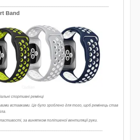
__________________________________________________
rt Band
іальні спортивні ремінці
вими вставками. Це було зроблено для того, щоб ремінець став
іла.
властивості, за винятком поліпшеної вентиляції руки.
_______________________________________________