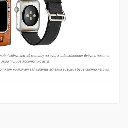
лодні відчуття від металу на руці з задоволенням будуть носити
, який підійде абсолютно всім.
гом місяця він запам'ятає всі ваші вигини і буде сидіти на руці