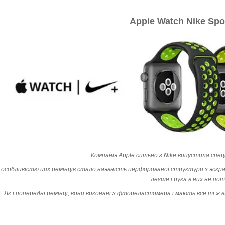
______________________________________________________________
Apple Watch Nike Spo
Компанія Apple спільно з Nike випустила спец
особливістю цих ремінців стало наявність перфорованої структури з яскра
легше і рука в них не пот
Як і попередні ремінці, вони виконані з фтореластомера і мають все ті ж 
________________________________________________________________