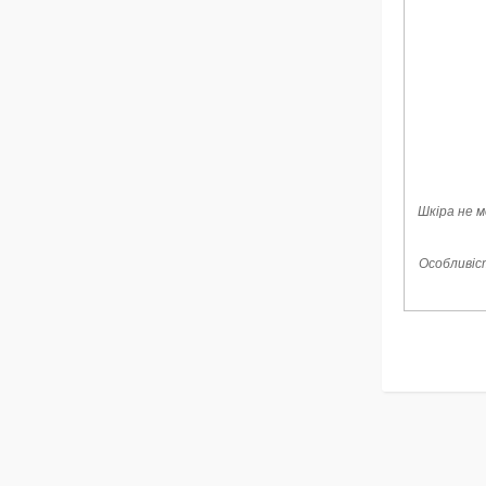
Шкіра не м
Особливіст