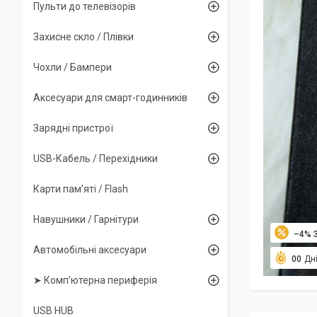
Пульти до телевізорів
Захисне скло / Плівки
Чохли / Бампери
Аксесуари для смарт-годинників
Зарядні пристрої
USB-Кабель / Перехідники
Карти пам'яті / Flash
Навушники / Гарнітури
–4%
Автомобільні аксесуари
0
0
Дн
➤ Комп'ютерна периферія
USB HUB