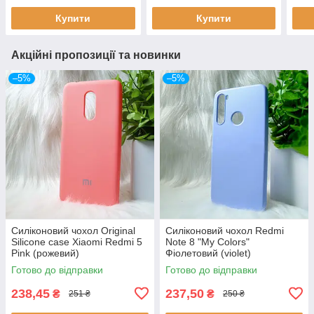
Купити
Купити
Акційні пропозиції та новинки
–5%
–5%
Силіконовий чохол Original
Силіконовий чохол Redmi
Silicone case Xiaomi Redmi 5
Note 8 "My Colors"
Pink (рожевий)
Фіолетовий (violet)
Готово до відправки
Готово до відправки
238,45
237,50
₴
₴
251 ₴
250 ₴