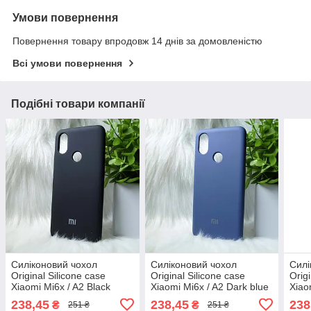
Умови повернення
Повернення товару впродовж 14 днів за домовленістю
Всі умови повернення
Подібні товари компанії
Силіконовий чохол
Силіконовий чохол
Силі
Original Silicone case
Original Silicone case
Orig
Xiaomi Mi6x / A2 Black
Xiaomi Mi6x / A2 Dark blue
Xiao
(чорний)
(синій)
(лай
238,45
238,45
238
₴
₴
251 ₴
251 ₴