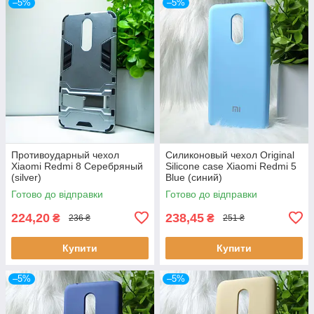
–5%
–5%
Противоударный чехол
Силиконовый чехол Original
Xiaomi Redmi 8 Серебряный
Silicone case Xiaomi Redmi 5
(silver)
Blue (синий)
Готово до відправки
Готово до відправки
224,20
238,45
₴
₴
236 ₴
251 ₴
Купити
Купити
–5%
–5%