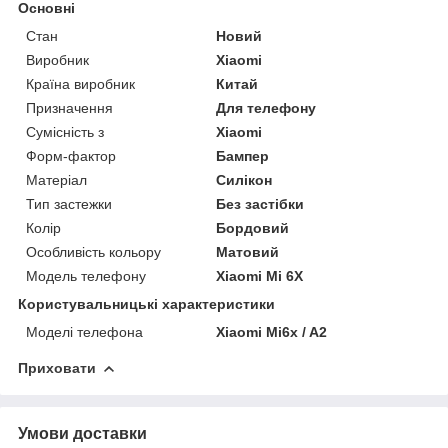
Основні
Стан
Новий
Виробник
Xiaomi
Країна виробник
Китай
Призначення
Для телефону
Сумісність з
Xiaomi
Форм-фактор
Бампер
Матеріал
Силікон
Тип застежки
Без застібки
Колір
Бордовий
Особливість кольору
Матовий
Модель телефону
Xiaomi Mi 6X
Користувальницькі характеристики
Моделі телефона
Xiaomi Mi6x / A2
Приховати
Умови доставки