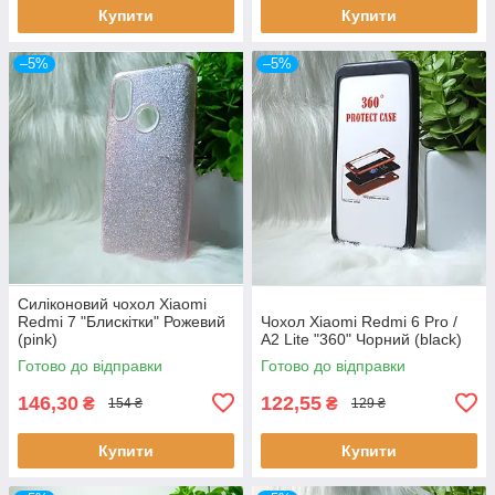
Купити
Купити
–5%
–5%
Силіконовий чохол Xiaomi
Redmi 7 "Блискітки" Рожевий
Чохол Xiaomi Redmi 6 Pro /
(pink)
A2 Lite "360" Чорний (black)
Готово до відправки
Готово до відправки
146,30
122,55
₴
₴
154 ₴
129 ₴
Купити
Купити