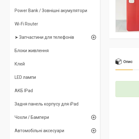
Power Bank / Зовнішні акумулятори
Wi-Fi Router
➤ Запчастини для телефонів
Блоки живлення
Опис
Клей
LED лампи
АКБ IPad
Задня панель корпусу для iPad
Чохли / Бампери
Автомобільні аксесуари