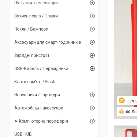
Пульти до телевізорів
Захисне скло / Плівки
Чохли / Бампери
Аксесуари для смарт-годинників
Зарядні пристрої
USB-Кабель / Перехідники
Карти пам'яті / Flash
Навушники / Гарнітури
–5%
Автомобільні аксесуари
0
0
Дн
➤ Комп'ютерна периферія
USB HUB