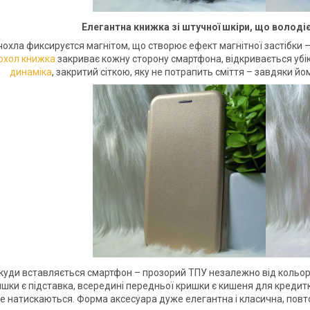
Елегантна книжка зі штучної шкіри, що володі
охла фиксируєтся магнітом, що створює ефект магнітної застібки – 
охол книжка
закриває кожну сторону смартфона, відкривається убік,
динаміка
, закритий сіткою, яку не потрапить сміття – завдяки 
 куди вставляється смартфон – прозорий ТПУ незалежно від кольору
шки є підставка, всередині передньої кришки є кишеня для кредитки
е натискаються. Форма аксесуара дуже елегантна і класична, повт