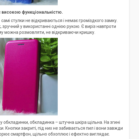
є високою функціональністю.
самі стулки не відкриваються і немає громіздкого замку.
 зручний у використанні однією рукою. Є виріз навпроти
йому можна розмовляти, не відкриваючи кришку.
 обкладинки, обкладинка – штучна шкіра щільна. На згині
. Кнопки закриті, під них не забивається пил і вони завжди
орює смартфон, щільно обхоплює і ефектно виглядає.