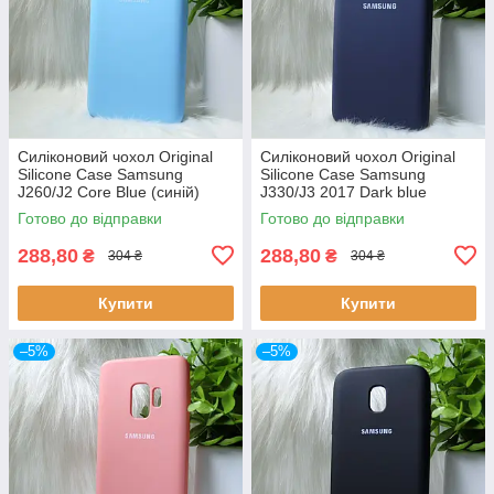
Силіконовий чохол Original
Силіконовий чохол Original
Silicone Case Samsung
Silicone Case Samsung
J260/J2 Core Blue (синій)
J330/J3 2017 Dark blue
(темно-синій)
Готово до відправки
Готово до відправки
288,80
288,80
₴
₴
304 ₴
304 ₴
Купити
Купити
–5%
–5%