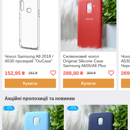
Чохол Samsung A8 2018 /
Силіконовий чохол
Чох
A530 прозорий "OuCase"
Original Silicone Case
A530
Samsung A605/A6 Plus
Чорн
2018 Red (червоний)
152,95
288,80
269
₴
₴
161 ₴
304 ₴
Купити
Купити
Акційні пропозиції та новинки
–5%
–5%