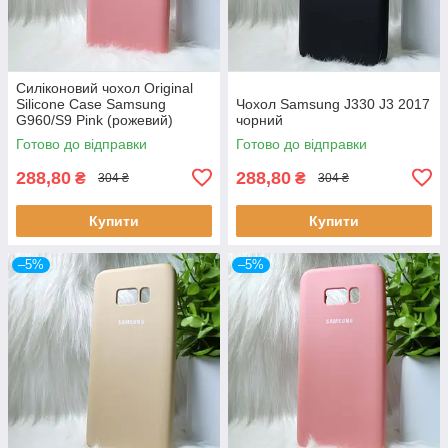
Силіконовий чохол Original
Silicone Case Samsung
Чохол Samsung J330 J3 2017
G960/S9 Pink (рожевий)
чорний
Готово до відправки
Готово до відправки
288,80
288,80
₴
₴
304 ₴
304 ₴
Купити
Купити
–5%
–5%