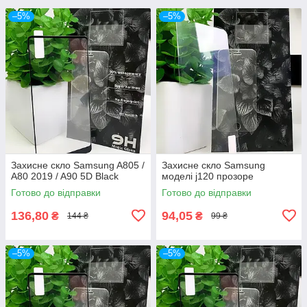
–5%
–5%
Захисне скло Samsung A805 /
Захисне скло Samsung
A80 2019 / A90 5D Black
моделі j120 прозоре
Готово до відправки
Готово до відправки
136,80
94,05
₴
₴
144 ₴
99 ₴
–5%
–5%