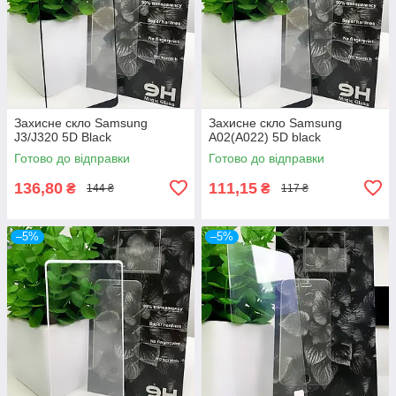
Захисне скло Samsung
Захисне скло Samsung
J3/J320 5D Black
A02(A022) 5D black
Готово до відправки
Готово до відправки
136,80
111,15
₴
₴
144 ₴
117 ₴
–5%
–5%