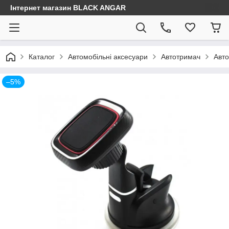
Інтернет магазин BLACK ANGAR
Каталог
Автомобільні аксесуари
Автотримач
Авт
–5%