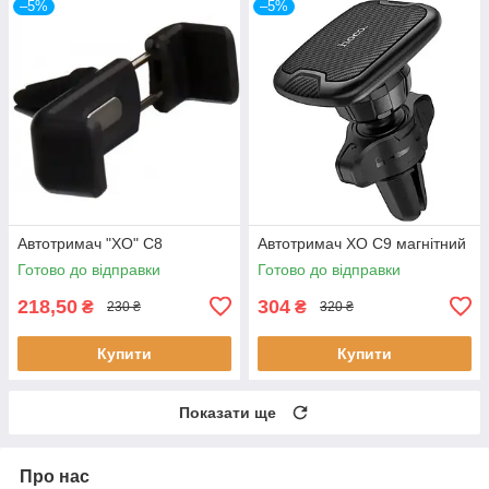
–5%
–5%
Автотримач "XO" C8
Автотримач XO C9 магнітний
Готово до відправки
Готово до відправки
218,50
304
₴
₴
230 ₴
320 ₴
Купити
Купити
Показати ще
Про нас