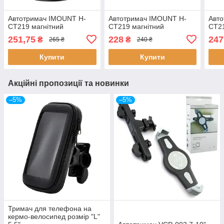
Автотримач IMOUNT H-
Автотримач IMOUNT H-
Авт
CT219 магнітний
CT219 магнітний
CT21
251,75
228
247
₴
₴
265 ₴
240 ₴
Купити
Купити
Акційні пропозиції та новинки
–5%
–5%
Тримач для телефона на
кермо-велосипед розмір "L"