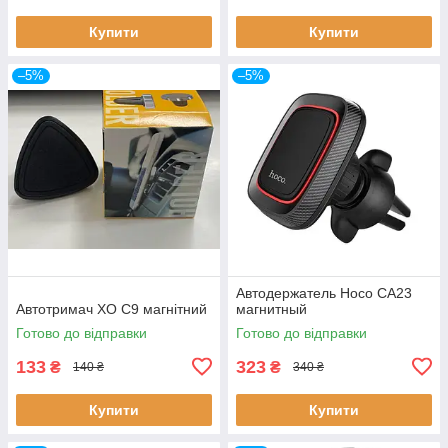
Купити
Купити
–5%
–5%
Автодержатель Hoco CA23
Автотримач XO C9 магнітний
магнитный
Готово до відправки
Готово до відправки
133
323
₴
₴
140 ₴
340 ₴
Купити
Купити