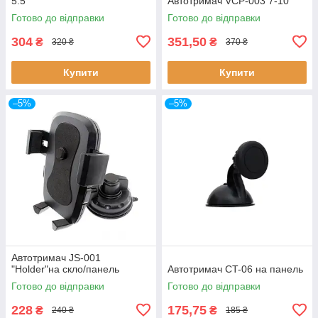
5.5"
Автотримач VCP-003 7-10"
Готово до відправки
Готово до відправки
304
351,50
₴
₴
320 ₴
370 ₴
Купити
Купити
–5%
–5%
Автотримач JS-001
"Holder"на скло/панель
Автотримач CT-06 на панель
Готово до відправки
Готово до відправки
228
175,75
₴
₴
240 ₴
185 ₴