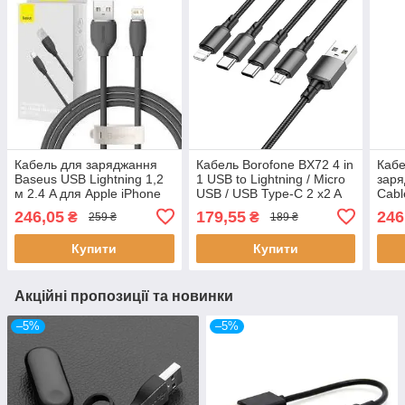
Кабель для заряджання
Кабель Borofone BX72 4 in
Кабе
Baseus USB Lightning 1,2
1 USB to Lightning / Micro
заря
м 2.4 A для Apple iPhone
USB / USB Type-C 2 x2 A
Cabl
та iPad підтримується
(1 м)
2.4A
246,05
179,55
246
₴
₴
259 ₴
189 ₴
швидке заряджання
Айфо
Купити
Купити
Акційні пропозиції та новинки
–5%
–5%