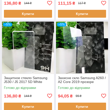
136,80
111,15
₴
₴
144 ₴
117 ₴
Купити
Купити
–5%
–5%
Защитное стекло Samsung
Захисне скло Samsung A260 /
J530 / J5 2017 5D White
A2 Core 2019 прозоре
Готово до відправки
Готово до відправки
136,80
94,05
₴
₴
144 ₴
99 ₴
Купити
Купити