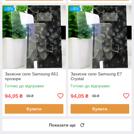
–5%
–5%
Захисне скло Samsung A51
Захисне скло Samsung E7
прозоре
Crystal
Готово до відправки
Готово до відправки
94,05
94,05
₴
₴
99 ₴
99 ₴
Купити
Купити
Показати ще