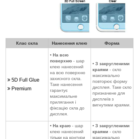
Клас скла
Нанесення клею
Форма
•
На всю
поверхню
- шар
•
З закругленими
клею нанесений
краями
- скло
на всю поверхню
максимально
захисного скла.
5D Full Glue
повторює форму
Таке нанесення
дисплея. Таке скло
Premium
гарантує
призначене для
максимальне
дисплеїв з
прилягання і
вигнутими краями.
фіксацію скла до
дисплея.
•
На краю
- шар
•
З закругленими
клею нанесений
краями
- скло
тільки на контури
максимально