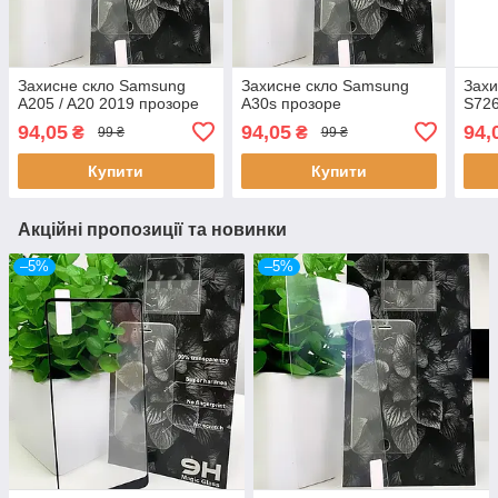
Захисне скло Samsung
Захисне скло Samsung
Захи
A205 / A20 2019 прозоре
A30s прозоре
S726
94,05
94,05
94,
₴
₴
99 ₴
99 ₴
Купити
Купити
Акційні пропозиції та новинки
–5%
–5%